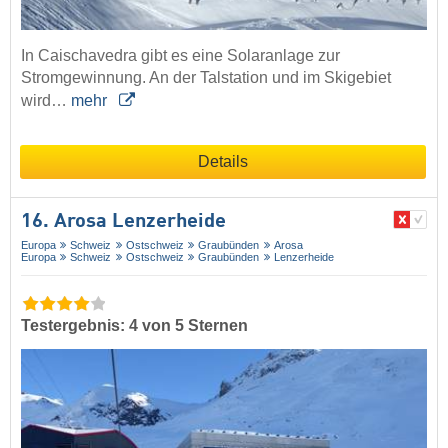
In Caischavedra gibt es eine Solaranlage zur
Stromgewinnung. An der Talstation und im Skigebiet
wird…
mehr
Details
16. Arosa Lenzerheide
Europa
Schweiz
Ostschweiz
Graubünden
Arosa
Europa
Schweiz
Ostschweiz
Graubünden
Lenzerheide
Testergebnis: 4 von 5 Sternen