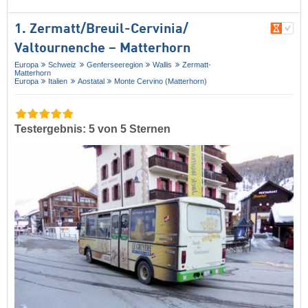
1. Zermatt/​Breuil-Cervinia/​
Valtournenche – Matterhorn
Europa
Schweiz
Genferseeregion
Wallis
Zermatt-
Matterhorn
Europa
Italien
Aostatal
Monte Cervino (Matterhorn)
Testergebnis: 5 von 5 Sternen