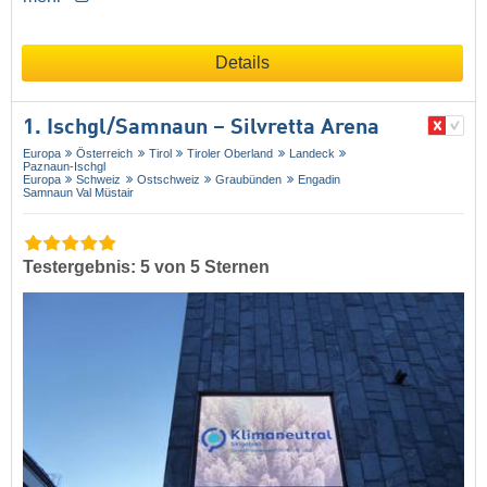
Details
1. Ischgl/​Samnaun – Silvretta Arena
Europa
Österreich
Tirol
Tiroler Oberland
Landeck
Paznaun-Ischgl
Europa
Schweiz
Ostschweiz
Graubünden
Engadin
Samnaun Val Müstair
Testergebnis: 5 von 5 Sternen