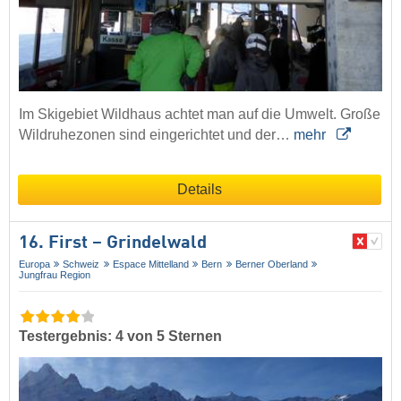
Im Skigebiet Wildhaus achtet man auf die Umwelt. Große
Wildruhezonen sind eingerichtet und der…
mehr
Details
16. First – Grindelwald
Europa
Schweiz
Espace Mittelland
Bern
Berner Oberland
Jungfrau Region
Testergebnis: 4 von 5 Sternen