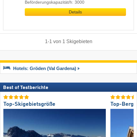
Beförderungskapazität/h: 3000
Details
1
-
1
von
1
Skigebieten
Hotels: Gröden (Val Gardena)
Best of Testberichte
Top-Skigebietsgröße
Top-Bergr