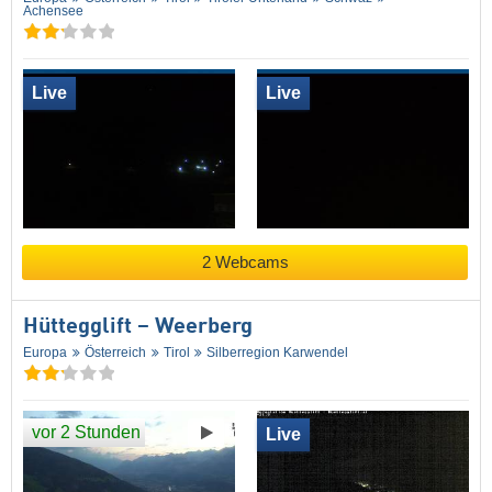
Achensee
Live
Live
2 Webcams
Hüttegglift – Weerberg
Europa
Österreich
Tirol
Silberregion Karwendel
vor 2 Stunden
Live