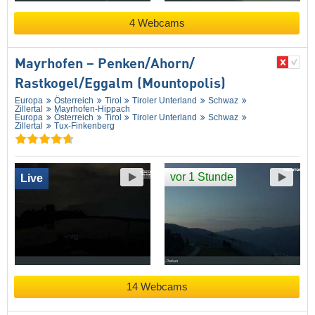
4 Webcams
Mayrhofen – Penken/​Ahorn/​
Rastkogel/​Eggalm (Mountopolis)
Europa
Österreich
Tirol
Tiroler Unterland
Schwaz
Zillertal
Mayrhofen-Hippach
Europa
Österreich
Tirol
Tiroler Unterland
Schwaz
Zillertal
Tux-Finkenberg
vor 1 Stunde
Live
14 Webcams