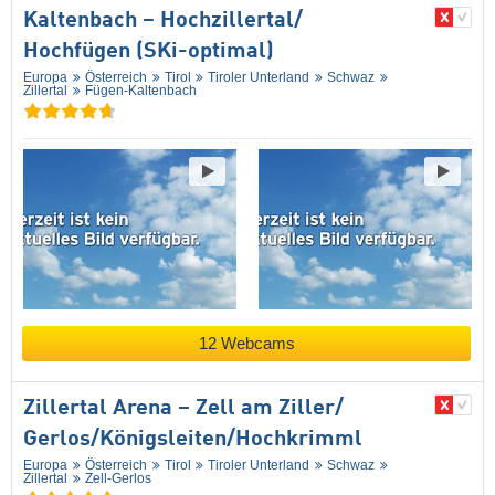
Kaltenbach – Hochzillertal/​
Hochfügen (SKi-optimal)
Europa
Österreich
Tirol
Tiroler Unterland
Schwaz
Zillertal
Fügen-Kaltenbach
12 Webcams
Zillertal Arena – Zell am Ziller/​
Gerlos/​Königsleiten/​Hochkrimml
Europa
Österreich
Tirol
Tiroler Unterland
Schwaz
Zillertal
Zell-Gerlos