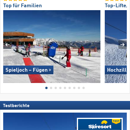
Top für Familien
Top-Lifte
Spieljoch – Fügen
Hochzille
Testberichte