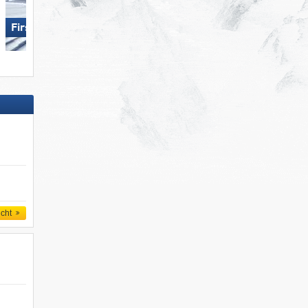
First – Grindelwald
Skiregion Hochoetz
icht