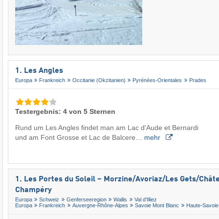
1. Les Angles
Europa
Frankreich
Occitanie (Okzitanien)
Pyrénées-Orientales
Prades
Testergebnis: 4 von 5 Sternen
Rund um Les Angles findet man am Lac d'Aude et Bernardi
und am Font Grosse et Lac de Balcere…
mehr
1. Les Portes du Soleil – Morzine/​Avoriaz/​Les Gets/​Châte
Champéry
Europa
Schweiz
Genferseeregion
Wallis
Val d’Illiez
Europa
Frankreich
Auvergne-Rhône-Alpes
Savoie Mont Blanc
Haute-Savoie