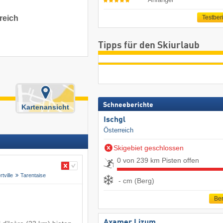
reich
Testber
.
Tipps für den Skiurlaub
Schneeberichte
Kartenansicht
Ischgl
Österreich
Skigebiet geschlossen
0 von 239 km Pisten offen
rtville
Tarentaise
- cm (Berg)
Ber
Axamer Lizum