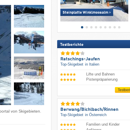
Steinplatte Winklmoosalm
Testberichte
Ratschings-Jaufen
Top-Skigebiet
in Italien
Lifte und Bahnen
Pistenpräparierung
Testber
Berwang/​Bichlbach/​Rinnen
ortal von Skigebieten.
Top-Skigebiet
in Österreich
Familien und Kinder
Anfänger