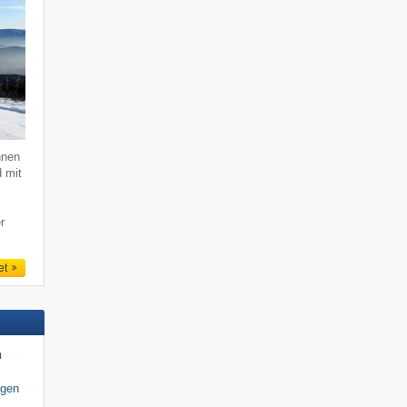
hnen
d mit
r
et
n
igen