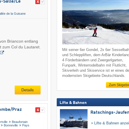
-Salle/​Le
allée de la Guisane
 von Briancon entlang
t zum Col du Lautaret.
Mit seiner 6er Gondel, 2x 6er Sesselba
und Schleppliften, dem ArBär Kinderlan
4 Förderbändern und Zwergerlgarten,
Funpark, Winterrodelbahn mit Flutlicht,
Skiverleih und Skiservice ist er eines de
modernsten Skigebiete Deutschlands.
Zum Skigebi
Details
Lifte & Bahnen
ombe/​Praz
Ratschings-Jaufe
rtville
Beaufortain
Lifte & Bahnen anze
Bonneville
Pays