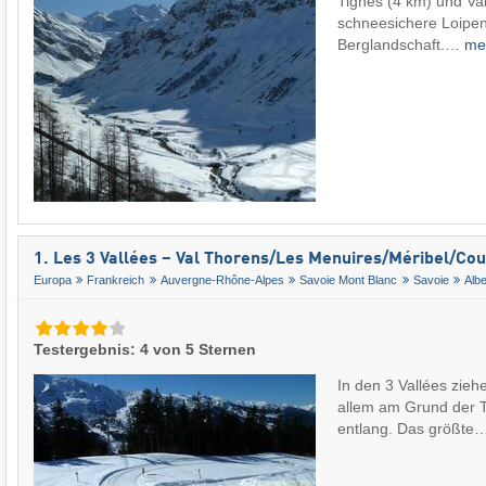
Tignes (4 km) und Val
schneesichere Loipen
Berglandschaft.…
me
1. Les 3 Vallées – Val Thorens/​Les Menuires/​Méribel/​Co
Europa
Frankreich
Auvergne-Rhône-Alpes
Savoie Mont Blanc
Savoie
Albe
Testergebnis: 4 von 5 Sternen
In den 3 Vallées zieh
allem am Grund der 
entlang. Das größte