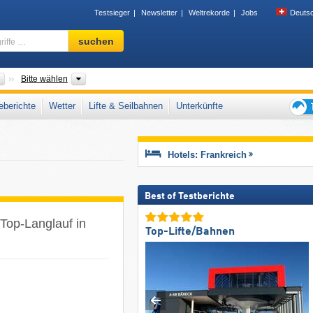
Testsieger
Newsletter
Weltrekorde
Jobs
Deuts
Skigebiet,
suchen
Region,
Begriffe
…
Länder
Alte Regionen, Neue Regionen, Landesteil, Gebirgszüge
Bitte wählen
berichte
Wetter
Lifte & Seilbahnen
Unterkünfte
Tipps
für
den
Hotels: Frankreich
Skiur
Best of Testberichte
 Top-Langlauf in
Top-Lifte/Bahnen