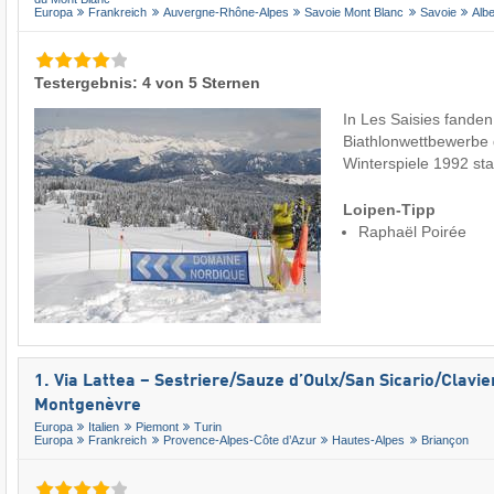
Europa
Frankreich
Auvergne-Rhône-Alpes
Savoie Mont Blanc
Savoie
Albe
Testergebnis: 4 von 5 Sternen
In Les Saisies fanden
Biathlonwettbewerbe
Winterspiele 1992 st
Loipen-Tipp
Raphaël Poirée
1. Via Lattea – Sestriere/​Sauze d’Oulx/​San Sicario/​Clavier
Montgenèvre
Europa
Italien
Piemont
Turin
Europa
Frankreich
Provence-Alpes-Côte d’Azur
Hautes-Alpes
Briançon