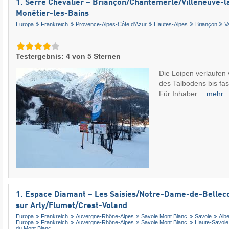
1. Serre Chevalier – Briançon/​Chantemerle/​Villeneuve-la
Monêtier-les-Bains
Europa
Frankreich
Provence-Alpes-Côte d’Azur
Hautes-Alpes
Briançon
V
Testergebnis: 4 von 5 Sternen
Die Loipen verlaufen
des Talbodens bis fas
Für Inhaber…
mehr
1. Espace Diamant – Les Saisies/​Notre-Dame-de-Bellec
sur Arly/​Flumet/​Crest-Voland
Europa
Frankreich
Auvergne-Rhône-Alpes
Savoie Mont Blanc
Savoie
Albe
Europa
Frankreich
Auvergne-Rhône-Alpes
Savoie Mont Blanc
Haute-Savoie
du Mont Blanc