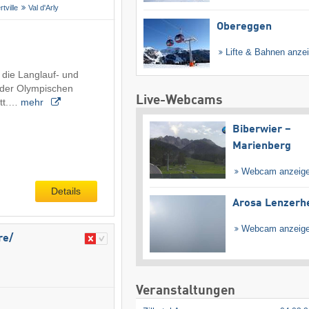
rtville
Val d'Arly
Obereggen
Lifte & Bahnen anze
 die Langlauf- und
 der Olympischen
Live-Webcams
att.…
mehr
Biberwier –
Marienberg
Webcam anzeig
Details
Arosa Lenzerh
Webcam anzeig
e/​
Veranstaltungen