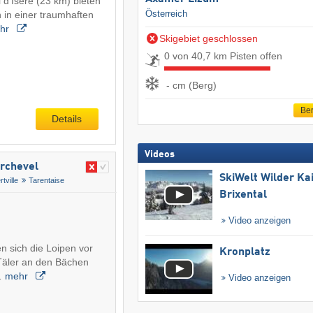
 d'Isère (23 km) bieten
Österreich
 in einer traumhaften
hr
Skigebiet geschlossen
0 von 40,7 km Pisten offen
- cm (Berg)
Ber
Details
Videos
urchevel
SkiWelt Wilder Ka
rtville
Tarentaise
Brixental
Video anzeigen
en sich die Loipen vor
Kronplatz
Täler an den Bächen
…
mehr
Video anzeigen