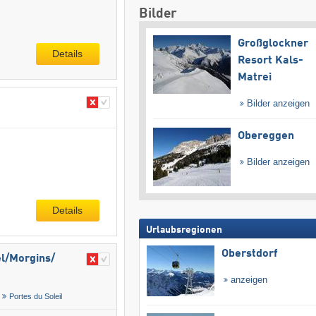
Bilder
Großglockner
Details
Resort Kals-
Matrei
Bilder anzeigen
Obereggen
Bilder anzeigen
Details
Urlaubsregionen
Oberstdorf
l/​Morgins/​
anzeigen
Portes du Soleil