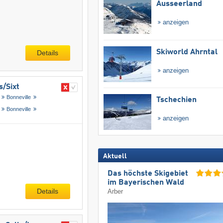
Ausseerland
anzeigen
Skiworld Ahrntal
Details
anzeigen
/​Sixt
Bonneville
Tschechien
Bonneville
anzeigen
Aktuell
Das höchste Skigebiet
im Bayerischen Wald
Details
Arber