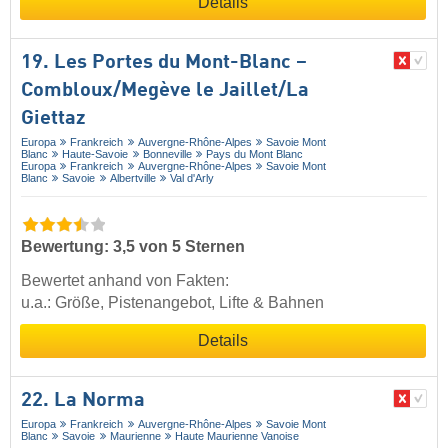
Details
19. Les Portes du Mont-Blanc –
Combloux/​Megève le Jaillet/​La
Giettaz
Europa
Frankreich
Auvergne-Rhône-Alpes
Savoie Mont
Blanc
Haute-Savoie
Bonneville
Pays du Mont Blanc
Europa
Frankreich
Auvergne-Rhône-Alpes
Savoie Mont
Blanc
Savoie
Albertville
Val d'Arly
Bewertung: 3,5 von 5 Sternen
Bewertet anhand von Fakten:
u.a.: Größe, Pistenangebot, Lifte & Bahnen
Details
22. La Norma
Europa
Frankreich
Auvergne-Rhône-Alpes
Savoie Mont
Blanc
Savoie
Maurienne
Haute Maurienne Vanoise