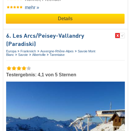
mehr »
Details
6. Les Arcs/​Peisey-Vallandry
(Paradiski)
Europa
Frankreich
Auvergne-Rhône-Alpes
Savoie Mont
Blanc
Savoie
Albertville
Tarentaise
Testergebnis: 4,1 von 5 Sternen