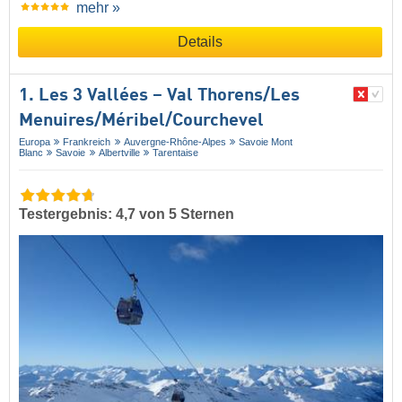
mehr »
Details
1. Les 3 Vallées – Val Thorens/​Les
Menuires/​Méribel/​Courchevel
Europa
Frankreich
Auvergne-Rhône-Alpes
Savoie Mont
Blanc
Savoie
Albertville
Tarentaise
Testergebnis: 4,7 von 5 Sternen