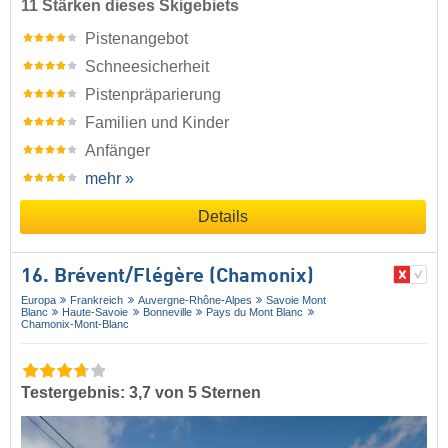
11 Stärken dieses Skigebiets
Pistenangebot
Schneesicherheit
Pistenpräparierung
Familien und Kinder
Anfänger
mehr »
Details
16. Brévent/​Flégère (Chamonix)
Europa
Frankreich
Auvergne-Rhône-Alpes
Savoie Mont
Blanc
Haute-Savoie
Bonneville
Pays du Mont Blanc
Chamonix-Mont-Blanc
Testergebnis: 3,7 von 5 Sternen