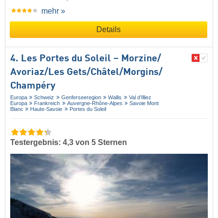
mehr »
Details
4. Les Portes du Soleil – Morzine/​
Avoriaz/​Les Gets/​Châtel/​Morgins/​
Champéry
Europa
Schweiz
Genferseeregion
Wallis
Val d’Illiez
Europa
Frankreich
Auvergne-Rhône-Alpes
Savoie Mont
Blanc
Haute-Savoie
Portes du Soleil
Testergebnis: 4,3 von 5 Sternen