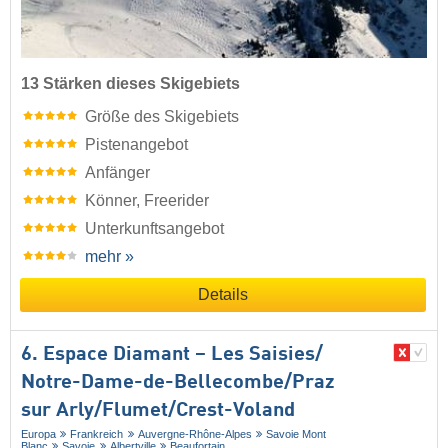
13 Stärken dieses Skigebiets
Größe des Skigebiets
Pistenangebot
Anfänger
Könner, Freerider
Unterkunftsangebot
mehr »
Details
6. Espace Diamant – Les Saisies/​
Notre-Dame-de-Bellecombe/​Praz
sur Arly/​Flumet/​Crest-Voland
Europa
Frankreich
Auvergne-Rhône-Alpes
Savoie Mont
Blanc
Savoie
Albertville
Beaufortain