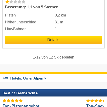
Bewertung: 1,1 von 5 Sternen
Pisten
0,2 km
Höhenunterschied
31 m
Lifte/Bahnen
1
Details
1
-
12
von
12
Skigebieten
Hotels: Urner Alpen
Best of Testberichte
Top-Pistenangebot
Top-Snow