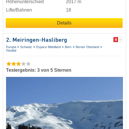
Höhenunterschied
2017 m
Lifte/Bahnen
18
Details
2. Meiringen-Hasliberg
Europa
Schweiz
Espace Mittelland
Bern
Berner Oberland
Haslital
Testergebnis: 3 von 5 Sternen