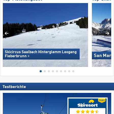
Skicircus Saalbach Hinterglemm Leogang
San Marti
Fieberbrunn
Testberichte