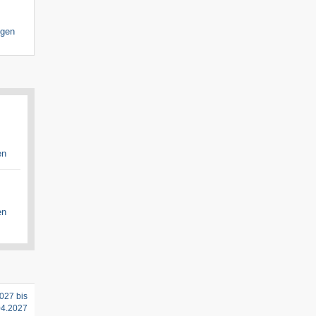
igen
en
en
027 bis
04.2027