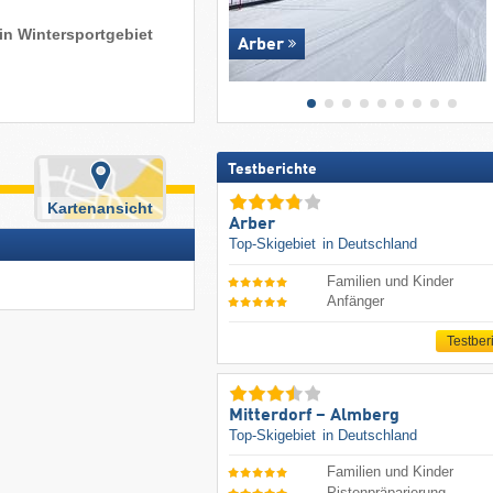
ein Wintersportgebiet
Arber
Testberichte
Kartenansicht
Arber
Top-Skigebiet
in Deutschland
Familien und Kinder
Anfänger
Testber
Mitterdorf – Almberg
Top-Skigebiet
in Deutschland
Familien und Kinder
Pistenpräparierung