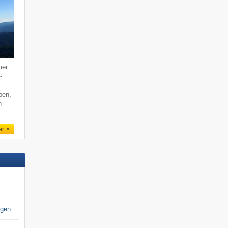
mer
-
ben,
n
er
igen