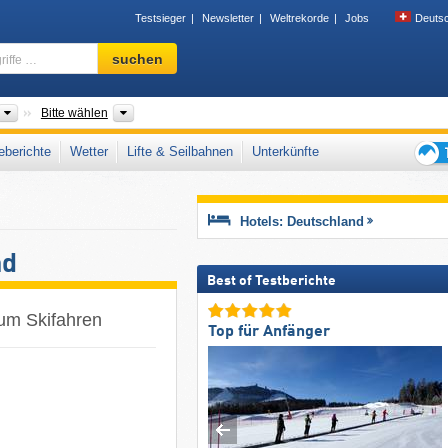
Testsieger
Newsletter
Weltrekorde
Jobs
Deuts
Skigebiet,
suchen
Region,
Begriffe
…
Länder
Bundesländer, Gebirgszüge, Landesteile
Bitte wählen
berichte
Wetter
Lifte & Seilbahnen
Unterkünfte
Tipps
für
den
Hotels: Deutschland
Skiur
nd
Best of Testberichte
zum Skifahren
Top für Anfänger