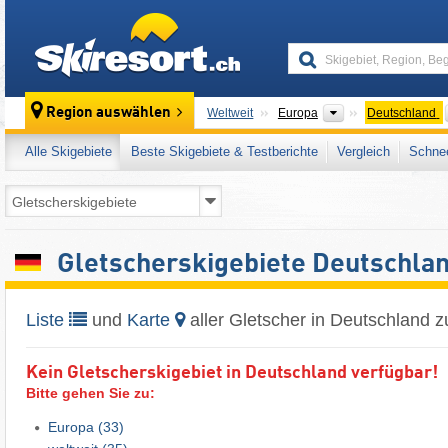
skiresort
Kontinente
Region auswählen
Weltweit
Europa
Deutschland
Alle Skigebiete
Beste Skigebiete & Testberichte
Vergleich
Schnee
Gletscherskigebiete Deutschla
Liste
und
Karte
aller Gletscher in Deutschland 
Kein Gletscherskigebiet in Deutschland verfügbar!
Bitte gehen Sie zu:
Europa
(33)