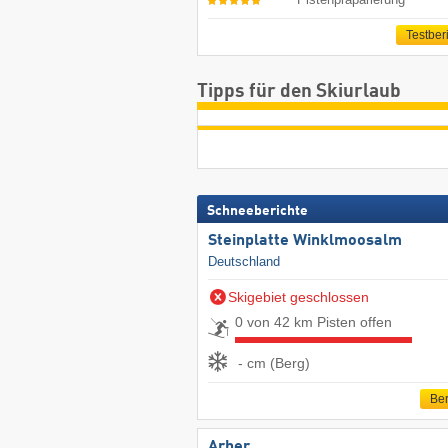
Testber
Tipps für den Skiurlaub
Schneeberichte
Steinplatte Winklmoosalm
Deutschland
Skigebiet geschlossen
0 von 42 km Pisten offen
- cm (Berg)
Ber
Arber