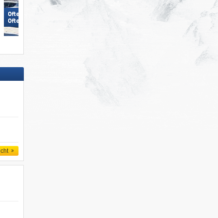
Ofterschwang/​Gunzesried –
Ofterschwanger Horn
Hörnerbahn – Bolsterlang
icht