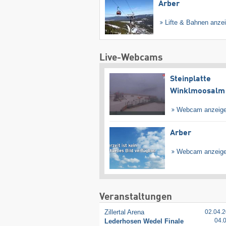
Arber
Lifte & Bahnen anze
Live-Webcams
Steinplatte
Winklmoosalm
Webcam anzeig
Arber
Webcam anzeig
Veranstaltungen
Zillertal Arena
02.04.2
04.
Lederhosen Wedel Finale