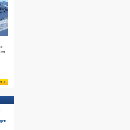
en
ten
er
n
igen