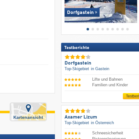
Dorfgastein
Testberichte
Dorfgastein
Top-Skigebiet
in Gastein
Lifte und Bahnen
Familien und Kinder
Testber
Axamer Lizum
Kartenansicht
Top-Skigebiet
in Österreich
Schneesicherheit
Pistenpräparierung