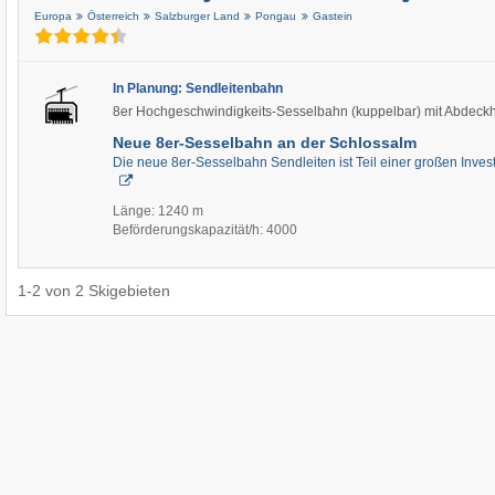
Europa
Österreich
Salzburger Land
Pongau
Gastein
In Planung: Sendleitenbahn
8er Hochgeschwindigkeits-Sesselbahn (kuppelbar) mit Abdec
Neue 8er-Sesselbahn an der Schlossalm
Die neue 8er-Sesselbahn Sendleiten ist Teil einer großen Inves
Länge: 1240 m
Beförderungskapazität/h: 4000
1
-
2
von
2
Skigebieten