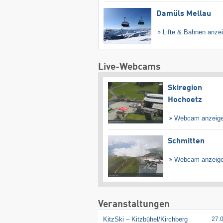
Damüls Mellau
Lifte & Bahnen anze
Live-Webcams
Skiregion
Hochoetz
Webcam anzeig
Schmitten
Webcam anzeig
Veranstaltungen
KitzSki – Kitzbühel/​Kirchberg
27.