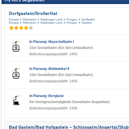
1
-
2
von
2
Skigebieten
Dorfgastein/​Großarltal
Europa
Österreich
Salzburger Land
Pongau
Großarltal
Europa
Österreich
Salzburger Land
Pongau
Gastein
In Planung: Mayerhofbahn I
10er Gondelbahn (Ein-Seil-Umlaufbahn)
Beförderungskapazität/h: 2400
In Planung: Mühlwinkel II
10er Gondelbahn (Ein-Seil-Umlaufbahn)
Beförderungskapazität/h: 2400
In Planung: Bergland
6er Hochgeschwindigkeits-Sesselbahn (kuppelbar)
Beförderungskapazität/h: 2400
Bad Gastein/​Bad Hofgastein – Schlossalm/​Angertal/​Stu