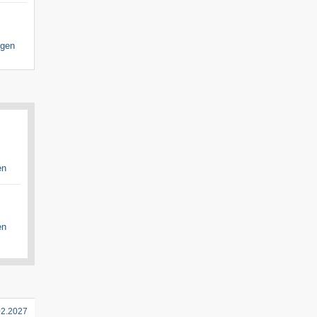
igen
en
en
02.2027