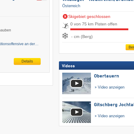
Österreich
Skigebiet geschlossen
0 von 75 km Pisten offen
khauben
- cm (Berg)
titionsoffensive an der…
Ber
Details
Videos
Obertauern
Video anzeigen
Gitschberg Jochta
Video anzeigen