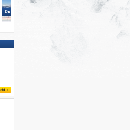
Dorfgastein
Biberwier – Marienberg
icht