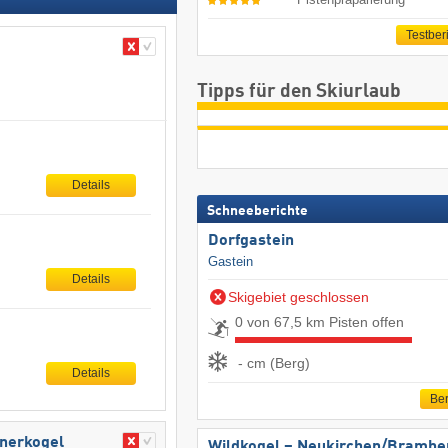
Testber
Tipps für den Skiurlaub
Details
Schneeberichte
Dorfgastein
Gastein
Details
Skigebiet geschlossen
0 von 67,5 km Pisten offen
- cm (Berg)
Details
Ber
bnerkogel
Wildkogel – Neukirchen/​Brambe