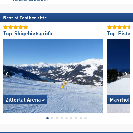
Best of Testberichte
Top-Skigebietsgröße
Top-Piste
Zillertal Arena
Mayrhofe