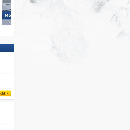
Monte Bondone
Skiregion Hochoetz
icht