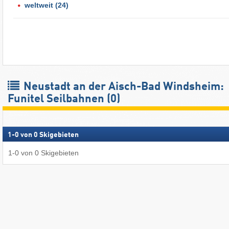
weltweit
(24)
Neustadt an der Aisch-Bad Windsheim:
Funitel Seilbahnen (0)
1
-
0
von
0
Skigebieten
1
-
0
von
0
Skigebieten