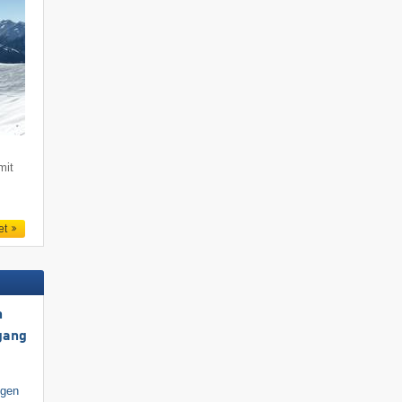
e
mit
et
h
gang
igen