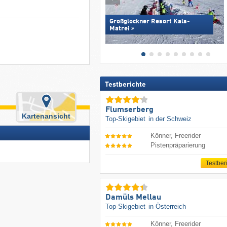
Großglockner Resort Kals-
Matrei
Testberichte
Flumserberg
Kartenansicht
Top-Skigebiet
in der Schweiz
Könner, Freerider
Pistenpräparierung
Testber
Damüls Mellau
Top-Skigebiet
in Österreich
Könner, Freerider