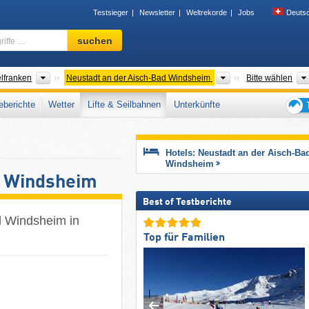
Testsieger
Newsletter
Weltrekorde
Jobs
Deuts
Skigebiet,
suchen
Region,
Begriffe
…
usregionen
Bezirke
Landkreise
elfranken
Neustadt an der Aisch-Bad Windsheim
Bitte wählen
berichte
Wetter
Lifte & Seilbahnen
Unterkünfte
Tipps
für
den
Hotels: Neustadt an der Aisch-Ba
Skiur
Windsheim
d Windsheim
Best of Testberichte
d Windsheim in
Top für Familien