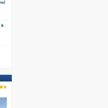
na)
l &