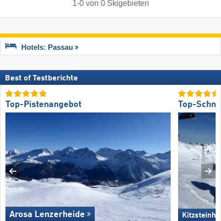
1
-
0
von
0
Skigebieten
Hotels: Passau
Best of Testberichte
Top-Pistenangebot
Top-Schne
Arosa Lenzerheide
Kitzsteinho