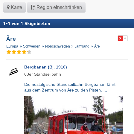
Karte
Region einschränken
1
-
1
von
1
Skigebieten
Åre
Europa
Schweden
Nordschweden
Jämtland
Åre
Bergbanan (Bj. 1910)
60er Standseilbahn
Die nostalgische Standseilbahn Bergbanan fährt
aus dem Zentrum von Åre zu den Pisten. …