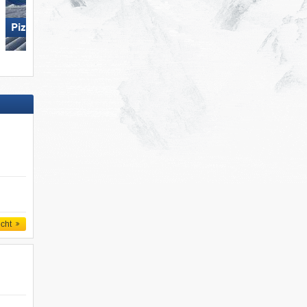
Pizol – Bad Ragaz/​Wangs
Damüls Mellau
icht