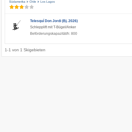
Südamerika
Chile
Los Lagos
Telesquí Don Jordi (Bj. 2026)
Schlepplift mit T-Bügel/Anker
Beförderungskapazität/h: 800
1
-
1
von
1
Skigebieten