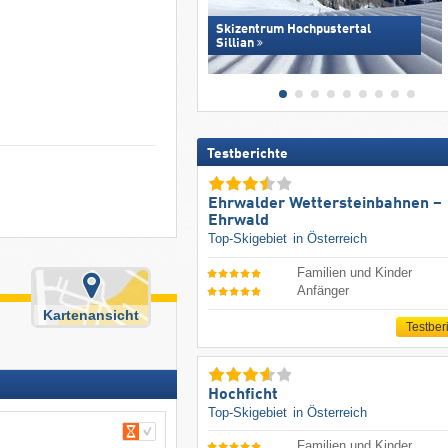
Skizentrum Hochpustertal
Sillian
Testberichte
Ehrwalder Wettersteinbahnen –
Ehrwald
Top-Skigebiet
in Österreich
Familien und Kinder
Anfänger
Kartenansicht
Testber
Hochficht
Top-Skigebiet
in Österreich
Familien und Kinder