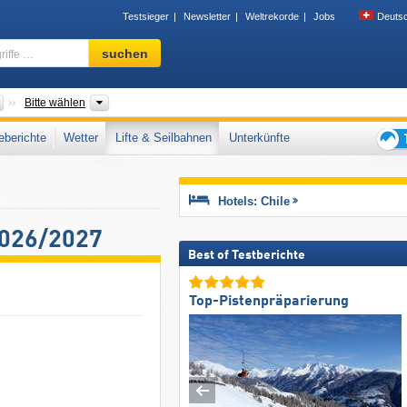
Testsieger
Newsletter
Weltrekorde
Jobs
Deuts
Skigebiet,
suchen
Region,
Begriffe
…
Länder
Gebirgszüge, Sonstiges, Regionen
Bitte wählen
berichte
Wetter
Lifte & Seilbahnen
Unterkünfte
Tipps
für
den
Hotels: Chile
Skiur
2026/2027
Best of Testberichte
7
Top-Pistenpräparierung