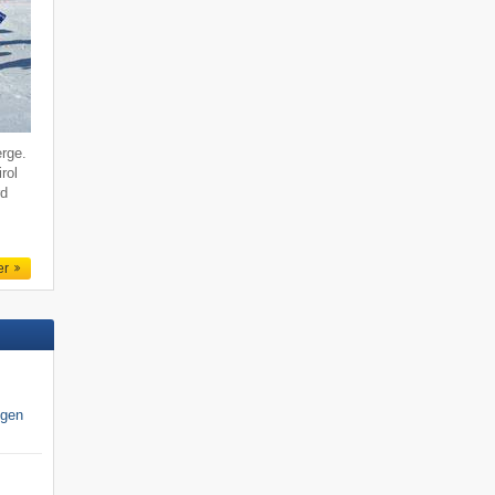
erge.
rol
rd
er
igen