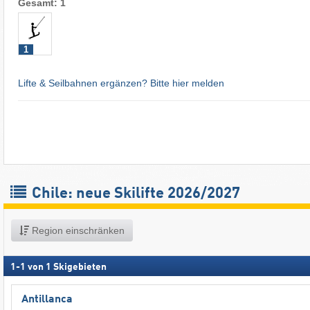
Gesamt: 1
1
Lifte & Seilbahnen ergänzen? Bitte hier melden
Chile: neue Skilifte 2026/2027
Region einschränken
1
-
1
von
1
Skigebieten
Antillanca