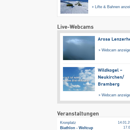
Lifte & Bahnen anze
Live-Webcams
Arosa Lenzerh
Webcam anzeig
Wildkogel –
Neukirchen/​
Bramberg
Webcam anzeig
Veranstaltungen
Kronplatz
14.01.2
17.
Biathlon - Weltcup