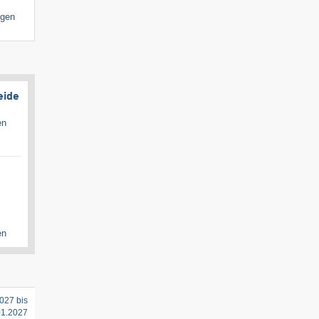
igen
eide
en
en
027 bis
01.2027