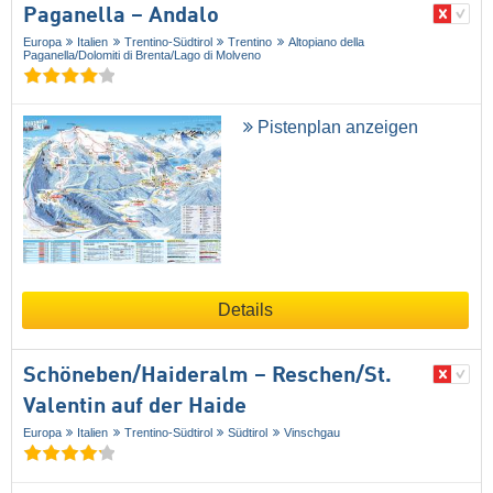
Paganella – Andalo
Europa
Italien
Trentino-Südtirol
Trentino
Altopiano della
Paganella/​Dolomiti di Brenta/​Lago di Molveno
Pistenplan anzeigen
Details
Schöneben/​Haideralm – Reschen/​St.
Valentin auf der Haide
Europa
Italien
Trentino-Südtirol
Südtirol
Vinschgau