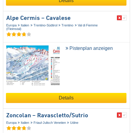
Details
Alpe Cermis – Cavalese
Europa
Italien
Trentino-Südtirol
Trentino
Val di Fiemme
(Fleimstal)
Pistenplan anzeigen
Details
Zoncolan – Ravascletto/​Sutrio
Europa
Italien
Friaul-Julisch Venetien
Udine