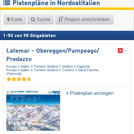
Pistenpläne in Nordostitalien
Karte
Suche
Region einschränken
1
-
50
von
98
Skigebieten
Latemar – Obereggen/​Pampeago/​
Predazzo
Europa
Italien
Trentino-Südtirol
Südtirol
Eggental
Europa
Italien
Trentino-Südtirol
Trentino
Val di Fiemme
(Fleimstal)
Pistenplan anzeigen