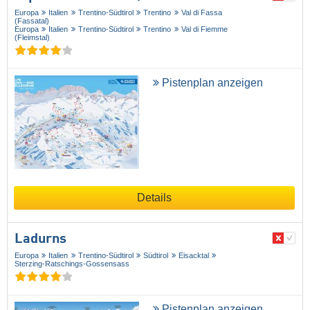
Europa
Italien
Trentino-Südtirol
Trentino
Val di Fassa
(Fassatal)
Europa
Italien
Trentino-Südtirol
Trentino
Val di Fiemme
(Fleimstal)
Pistenplan anzeigen
Details
Ladurns
Europa
Italien
Trentino-Südtirol
Südtirol
Eisacktal
Sterzing-Ratschings-Gossensass
Pistenplan anzeigen