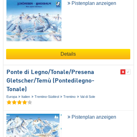
Pistenplan anzeigen
Details
Ponte di Legno/​Tonale/​Presena
Gletscher/​Temù (Pontedilegno-
Tonale)
Europa
Italien
Trentino-Südtirol
Trentino
Val di Sole
Pistenplan anzeigen