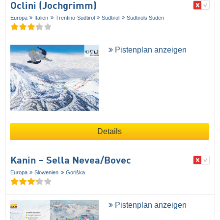
Oclini (Jochgrimm)
Europa
Italien
Trentino-Südtirol
Südtirol
Südtirols Süden
Pistenplan anzeigen
Details
Kanin – Sella Nevea/​Bovec
Europa
Slowenien
Goriška
Pistenplan anzeigen