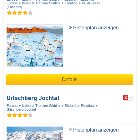
Europa
Italien
Trentino-Südtirol
Trentino
Val di Fassa
(Fassatal)
Pistenplan anzeigen
Details
Gitschberg Jochtal
Europa
Italien
Trentino-Südtirol
Südtirol
Eisacktal
Gitschberg-Jochtal
Pistenplan anzeigen