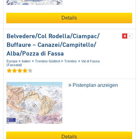
Details
Belvedere/​Col Rodella/​Ciampac/​
Buffaure – Canazei/​Campitello/​
Alba/​Pozza di Fassa
Europa
Italien
Trentino-Südtirol
Trentino
Val di Fassa
(Fassatal)
Pistenplan anzeigen
Details