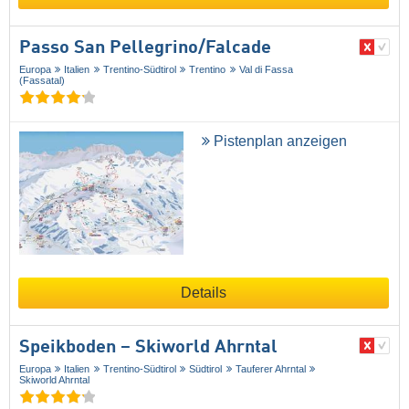
Passo San Pellegrino/​Falcade
Europa
Italien
Trentino-Südtirol
Trentino
Val di Fassa
(Fassatal)
Pistenplan anzeigen
Details
Speikboden – Skiworld Ahrntal
Europa
Italien
Trentino-Südtirol
Südtirol
Tauferer Ahrntal
Skiworld Ahrntal