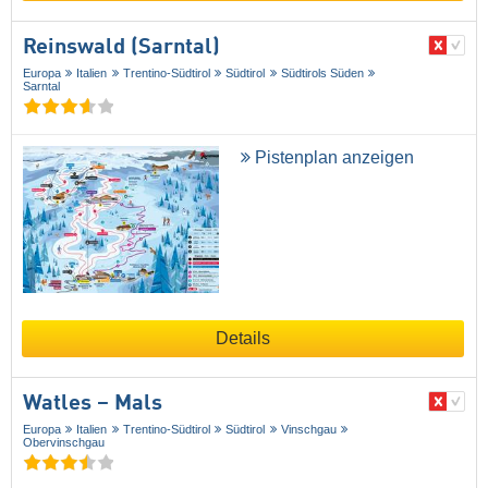
Reinswald (Sarntal)
Europa
Italien
Trentino-Südtirol
Südtirol
Südtirols Süden
Sarntal
Pistenplan anzeigen
Details
Watles – Mals
Europa
Italien
Trentino-Südtirol
Südtirol
Vinschgau
Obervinschgau