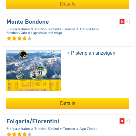
Details
Monte Bondone
Europa
Italien
Trentino-Südtirol
Trentino
Trento/​Monte
Bondone/​Valle di Laghi/​Valle dell´Adige
Pistenplan anzeigen
Details
Folgaria/​Fiorentini
Europa
Italien
Trentino-Südtirol
Trentino
Alpe Cimbra