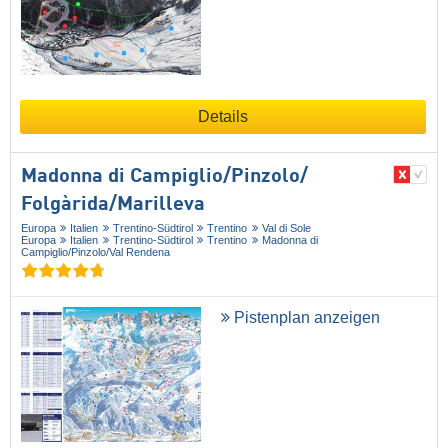
Details
Madonna di Campiglio/​Pinzolo/​
Folgàrida/​Marilleva
Europa
Italien
Trentino-Südtirol
Trentino
Val di Sole
Europa
Italien
Trentino-Südtirol
Trentino
Madonna di
Campiglio/​Pinzolo/​Val Rendena
Pistenplan anzeigen