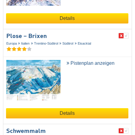
Details
Plose – Brixen
Europa
Italien
Trentino-Südtirol
Südtirol
Eisacktal
Pistenplan anzeigen
Details
Schwemmalm