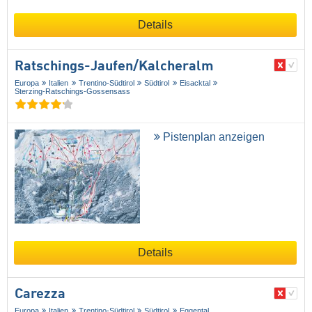
Details
Ratschings-Jaufen/​Kalcheralm
Europa
Italien
Trentino-Südtirol
Südtirol
Eisacktal
Sterzing-Ratschings-Gossensass
Pistenplan anzeigen
Details
Carezza
Europa
Italien
Trentino-Südtirol
Südtirol
Eggental