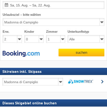
Sa, 15. Aug. – Sa, 22. Aug.
Urlaubsziel – bitte wählen
Erw.
Kinder
Zimmer
Unterkunftstyp
suchen
Skireisen inkl. Skipass
Skireisen
s
inkl.
suchen
Skipass
Dieses Skigebiet online buchen