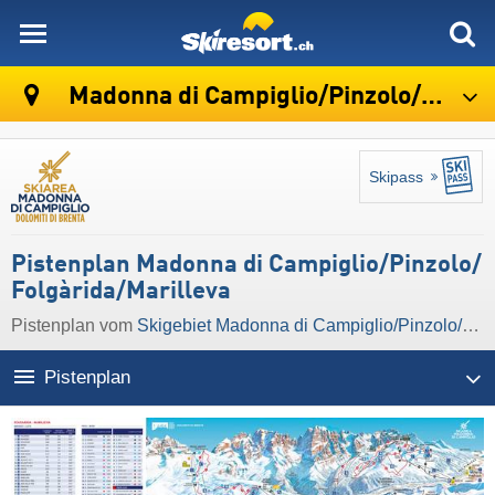
skiresort
Madonna di Campiglio/​Pinzolo/​Folgàrida/​Marilleva
Skipass
Pistenplan Madonna di Campiglio/​Pinzolo/​
Folgàrida/​Marilleva
Pistenplan vom
Skigebiet Madonna di Campiglio/​Pinzolo/​Folgàrida/​Marilleva
Pistenplan