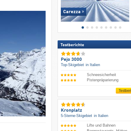
Carezza
Testberichte
Pejo 3000
Top-Skigebiet
in Italien
Schneesicherheit
Pistenpräparierung
Testber
Kronplatz
5-Sterne-Skigebiet
in Italien
Lifte und Bahnen
Bergrestaurants, Hütten