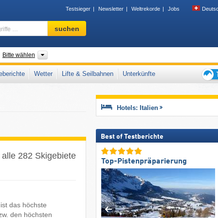
Testsieger
Newsletter
Weltrekorde
Jobs
Deuts
Skigebiet,
suchen
Region,
Begriffe
…
nder
Regionen, Landesteile, Gebirgszüge, Sonstiges
Bitte wählen
berichte
Wetter
Lifte & Seilbahnen
Unterkünfte
Tipps
für
den
Hotels: Italien
Skiur
Best of Testberichte
: alle 282 Skigebiete
Top-Pistenpräparierung
ist das höchste
 bzw. den höchsten