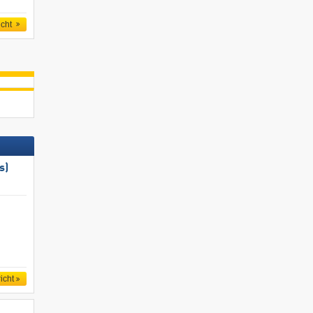
icht
s)
icht