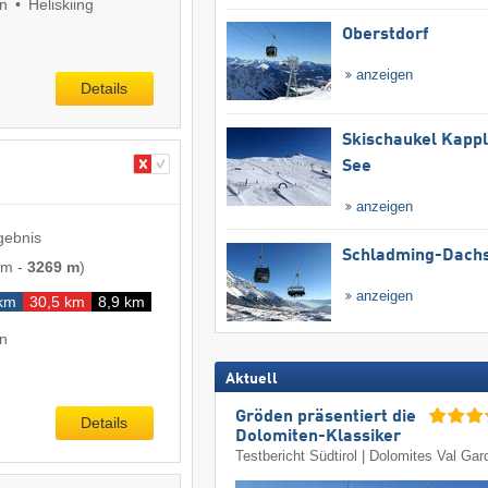
en
Heliskiing
Oberstdorf
anzeigen
Details
Skischaukel Kapp
See
anzeigen
gebnis
Schladming-Dachs
 m
-
3269 m
)
anzeigen
 km
30,5 km
8,9 km
en
Aktuell
Gröden präsentiert die
Details
Dolomiten-Klassiker
Testbericht Südtirol | Dolomites Val Ga