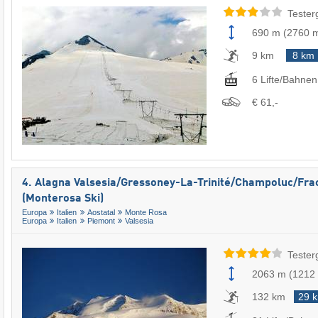
Tester
690 m
(
2760 
9 km
8 km
6 Lifte/Bahnen
€ 61,-
4. Alagna Valsesia/​Gressoney-La-Trinité/​Champoluc/​Fr
(Monterosa Ski)
Europa
Italien
Aostatal
Monte Rosa
Europa
Italien
Piemont
Valsesia
Tester
2063 m
(
1212
132 km
29 