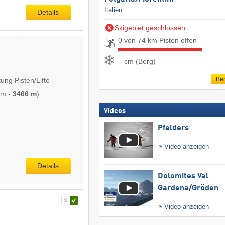
Italien
Details
Skigebiet geschlossen
0 von 74 km Pisten offen
- cm (Berg)
Ber
ung Pisten/Lifte
 m
-
3466 m
)
Videos
Pfelders
Video anzeigen
Details
Dolomites Val
Gardena/​Gröden
Video anzeigen