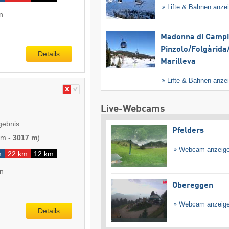
Lifte & Bahnen anze
n
Madonna di Campig
Pinzolo/​Folgàrida/
Details
Marilleva
Lifte & Bahnen anze
Live-Webcams
gebnis
Pfelders
 m
-
3017 m
)
Webcam anzeig
m
22 km
12 km
en
Obereggen
Webcam anzeig
Details