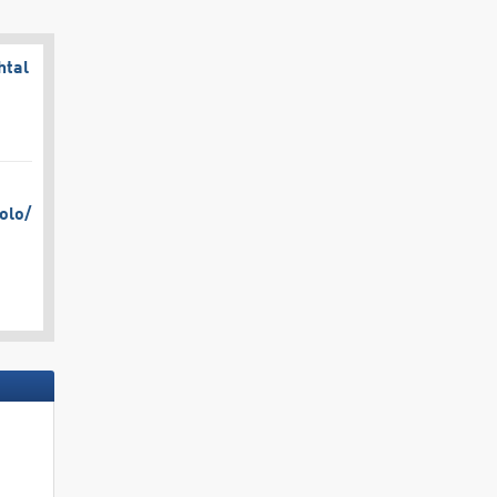
htal
olo/​