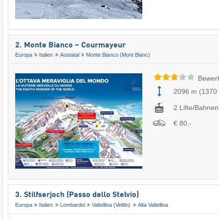
2. Monte Bianco – Courmayeur
Europa
Italien
Aostatal
Monte Bianco (Mont Blanc)
Bewert
2096 m
(
1370
2 Lifte/Bahnen
€ 80,-
3. Stilfserjoch (Passo dello Stelvio)
Europa
Italien
Lombardei
Valtellina (Veltlin)
Alta Valtellina