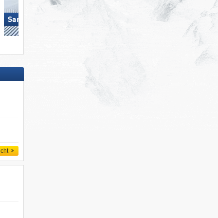
Ponte di Legno/​Tonale/​Presena
Gletscher/​Temù (Pontedilegno-
San Martino di Castrozza
Tonale)
icht