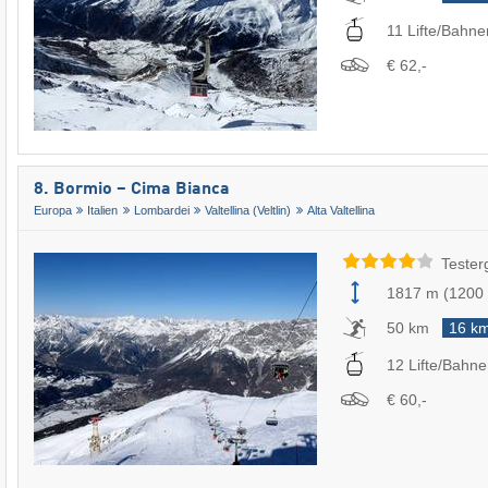
11 Lifte/Bahne
€ 62,-
8. Bormio – Cima Bianca
Europa
Italien
Lombardei
Valtellina (Veltlin)
Alta Valtellina
Tester
1817 m
(
1200
50 km
16 k
12 Lifte/Bahn
€ 60,-