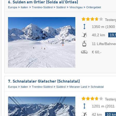
6. Sulden am Ortler (Solda all'Ortles)
Europa
Italien
Trentino-Südtirol
Südtirol
Vinschgau
Ortlergebiet
Tester
1350 m
(
1900
40,2 km
19,
11 Lifte/Bahne
€ 60,-
7. Schnalstaler Gletscher (Schnalstal)
Europa
Italien
Trentino-Südtirol
Südtirol
Meraner Land
Schnalstal
Tester
1201 m
(
2011
42 km
10 k