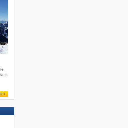
ie
er in
et