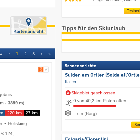
Testber
Tipps für den Skiurlaub
Kartenansicht
«
‹
1
2
3
›
»
Schneeberichte
Sulden am Ortler (Solda all'Ortle
Italien
Skigebiet geschlossen
gebnis
0 von 40,2 km Pisten offen
 m
-
3899 m
)
km
220 km
27 km
- cm (Berg)
en
Heliskiing
Ber
. € 124,-
Folgaria/​Fiorentini