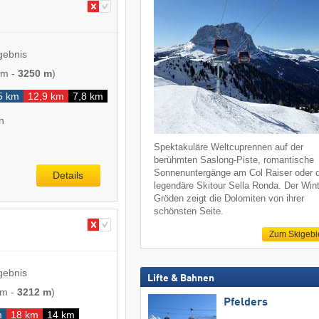
gebnis
 m
-
3250 m
)
5 km
12,9 km
7,8 km
n
Spektakuläre Weltcuprennen auf der
berühmten Saslong-Piste, romantische
Sonnenuntergänge am Col Raiser oder d
Details
legendäre Skitour Sella Ronda. Der Wint
Gröden zeigt die Dolomiten von ihrer
schönsten Seite.
Zum Skigebi
gebnis
Lifte & Bahnen
 m
-
3212 m
)
Pfelders
m
18 km
14 km