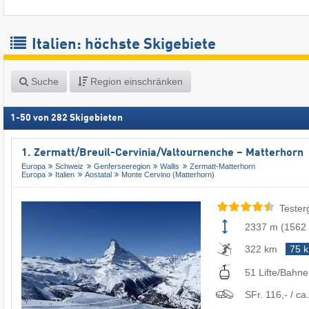
Italien: höchste Skigebiete
Suche
Region einschränken
1
-
50
von
282
Skigebieten
1. Zermatt/​Breuil-Cervinia/​Valtournenche – Matterhorn
Europa
Schweiz
Genferseeregion
Wallis
Zermatt-Matterhorn
Europa
Italien
Aostatal
Monte Cervino (Matterhorn)
Tester
2337 m
(
1562
322 km
75 
51 Lifte/Bahn
SFr. 116,- / ca