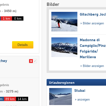
Bilder
gebnis
m
-
3450 m
)
Gitschberg Joc
1 km
0 km
Bilder anzeigen
Madonna di
Details
Campiglio/​Pinz
Folgàrida/​
Marilleva
achey
Bilder anzeigen
Urlaubsregionen
gebnis
Stubai
 m
-
3275 m
)
km
89 km
14 km
anzeigen