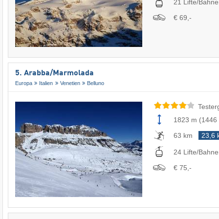
21 Lifte/Bahn
€ 69,-
5. Arabba/​Marmolada
Europa
Italien
Venetien
Belluno
Tester
1823 m
(
1446
63 km
23,6
24 Lifte/Bahn
€ 75,-