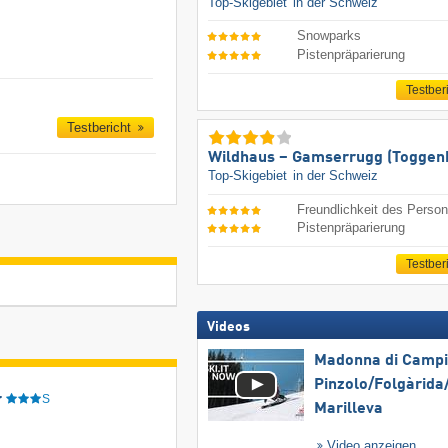
Top-Skigebiet
in der Schweiz
Snowparks
Pistenpräparierung
Testber
Testbericht
Wildhaus – Gamserrugg (Toggen
Top-Skigebiet
in der Schweiz
Freundlichkeit des Person
Pistenpräparierung
Testber
Videos
Madonna di Campig
Pinzolo/​Folgàrida/
r
S
Marilleva
Video anzeigen