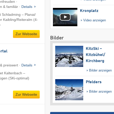
enfreuden ·
 & familiär ·
Details
Kronplatz
 Schladming – Planai/​
 Kaibling/​Reiteralm (4-
Video anzeigen
)
Zur Webseite
Bilder
KitzSki –
ertal
Kitzbühel/​
Kirchberg
 & preiswert ·
Details
Bilder anzeigen
et Kaltenbach –
fügen (SKi-optimal)
Pfelders
Bilder anzeigen
Zur Webseite