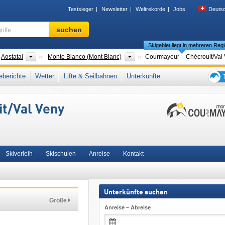
Testsieger
Newsletter
Weltrekorde
Jobs
Deuts
Skigebiet,
suchen
Region,
Skigebiet liegt in mehreren Reg
Begriffe
…
der
Regionen
Tourismusregionen
Aostatal
Monte Bianco (Mont Blanc)
Courmayeur – Chécrouit/​Val
pen
,
Walliser Alpen
,
Nordwestitalien
,
Ikon Pass
,
Italienische Alpen
,
Norditalien
,
berichte
Wetter
Lifte & Seilbahnen
Unterkünfte
 Union
Tipps
für
/​Val Veny
den
Skiur
Skiverleih
Skischulen
Anreise
Kontakt
Unterkünfte suchen
Größe
Anreise – Abreise