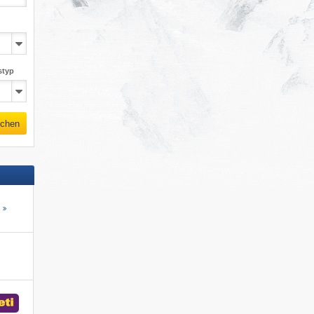
styp
chen
s