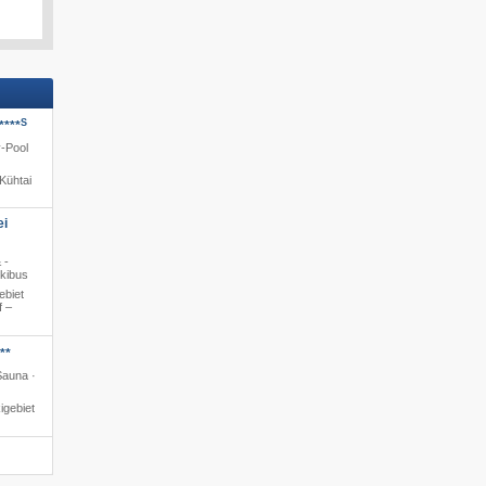
S
****
y-Pool
Kühtai
ei
 -
Skibus
ebiet
f –
**
Sauna ·
igebiet