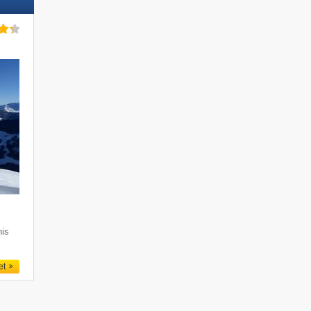
nis
et