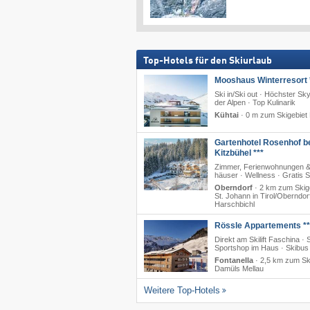
Top-Hotels für den Skiurlaub
Mooshaus Winterresort 
Ski in/Ski out · Höchster Sk
der Alpen · Top Kulinarik
Kühtai
·
0 m zum Skigebiet 
Gartenhotel Rosenhof b
Kitzbühel ***
Zimmer, Ferienwohnungen &
häuser · Wellness · Gratis 
Oberndorf
·
2 km zum Skig
St. Johann in Tirol/​Oberndor
Harschbichl
Rössle Appartements **
Direkt am Skilift Faschina · 
Sportshop im Haus · Skibus
Fontanella
·
2,5 km zum Sk
Damüls Mellau
Weitere Top-Hotels