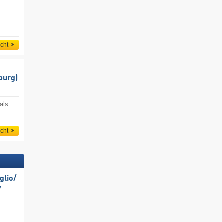
icht
burg)
als
icht
lio/​
​