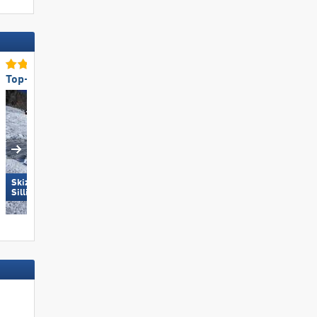
Top-Schneesicherheit
Top-Pistenpräparierung
Skizentrum Hochpustertal
Hochkönig
Sillian