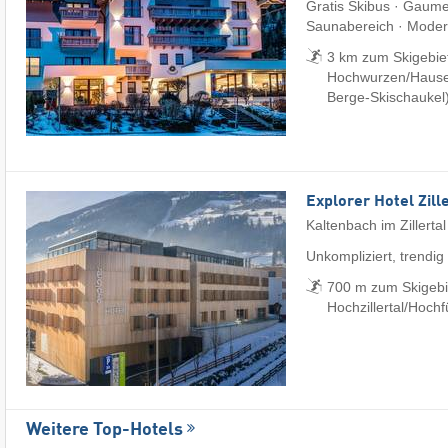
Gratis Skibus · Gaum
Saunabereich · Modern
3 km zum Skigebiet
Hochwurzen/​Hauser
Berge-Skischaukel
Explorer Hotel Zill
Kaltenbach im Zillertal
Unkompliziert, trendig
700 m zum Skigebi
Hochzillertal/​Hoch
Weitere Top-Hotels