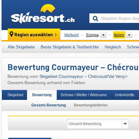
skiresort
Kontinente
Län
Region auswählen
Weltweit
Europa
Italien
Dieses Skigebiet liegt auch in:
Grajische Al
Alle Skigebiete
Beste Skigebiete & Testberichte
Vergleich
Schnee
Westalpen
,
Südeuropa
,
Alpen
,
Europäische
Bewertung Courmayeur – Chécrouit
Bewertung vom
Skigebiet Courmayeur – Chécrouit/​Val Veny
>
Gesamt-Bewertung anhand von Fakten
Skigebiet
Bewertung
Schnee / Wetter / Webcams
Unterkünfte
Gesamt-Bewertung
Bewertungskriterien