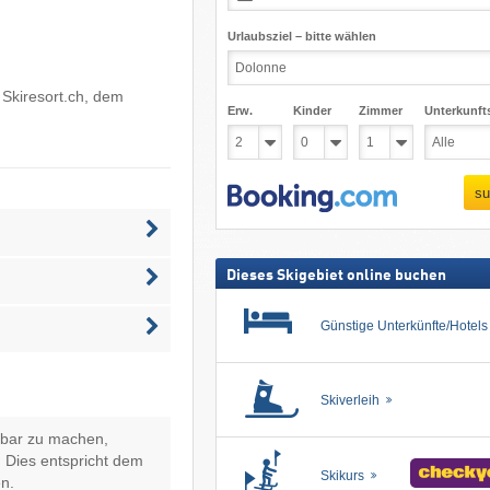
Urlaubsziel – bitte wählen
n
Skiresort.ch
, dem
Erw.
Kinder
Zimmer
Unterkunft
su
Dieses Skigebiet online buchen
Günstige Unterkünfte/Hotel
Skiverleih
hbar zu machen,
 Dies entspricht dem
Skikurs
n.