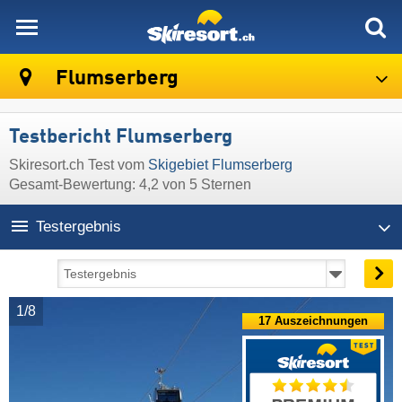
skiresort
Flumserberg
Testbericht Flumserberg
Skiresort.ch Test vom
Skigebiet Flumserberg
Gesamt-Bewertung: 4,2 von 5 Sternen
Testergebnis
1/8
17 Auszeichnungen