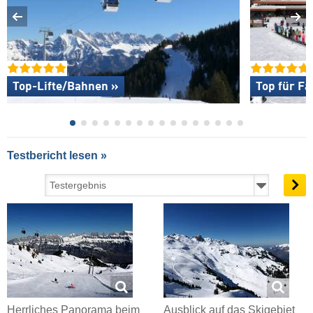
Top-Lifte/Bahnen »
Top für Fa
Testbericht lesen »
Herrliches Panorama beim
Ausblick auf das Skigebiet