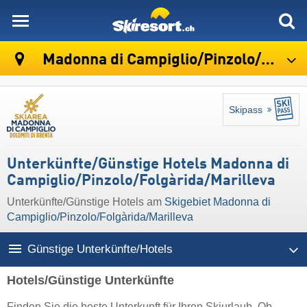
skiresort
Madonna di Campiglio/​Pinzolo/​Folgàrida/​Marilleva
Skipass
Unterkünfte/Günstige Hotels Madonna di
Campiglio/​Pinzolo/​Folgàrida/​Marilleva
Unterkünfte/Günstige Hotels am
Skigebiet Madonna di
Campiglio/​Pinzolo/​Folgàrida/​Marilleva
Günstige Unterkünfte/Hotels
Hotels/Günstige Unterkünfte
Finden Sie die beste Unterkunft für Ihren Skiurlaub. Ob