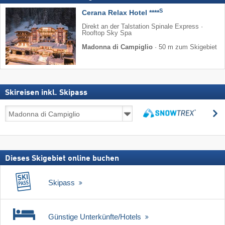
S
Cerana Relax Hotel ****
Direkt an der Talstation Spinale Express ·
Rooftop Sky Spa
Madonna di Campiglio
·
50 m zum Skigebiet
Skireisen inkl. Skipass
Skireisen
s
inkl.
suchen
Skipass
Dieses Skigebiet online buchen
Skipass
Günstige Unterkünfte/Hotels