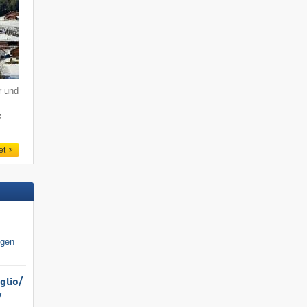
r und
e
et
igen
lio/​
​