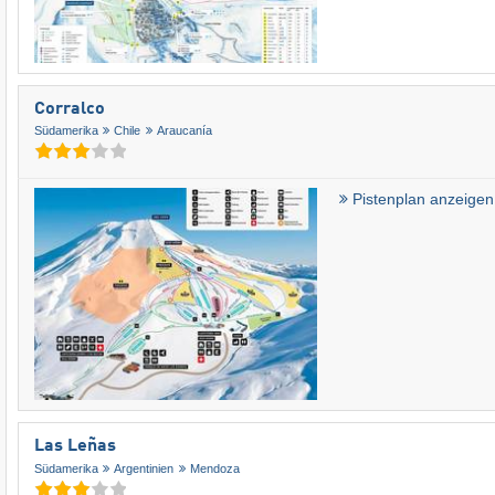
Corralco
Südamerika
Chile
Araucanía
Pistenplan anzeigen
Las Leñas
Südamerika
Argentinien
Mendoza