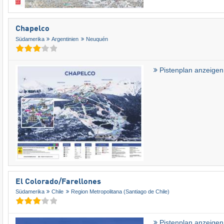
Chapelco
Südamerika
Argentinien
Neuquén
Pistenplan anzeigen
El Colorado/​Farellones
Südamerika
Chile
Region Metropolitana (Santiago de Chile)
Pistenplan anzeigen