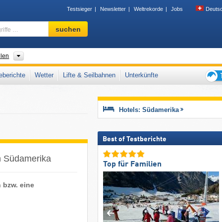
Testsieger
Newsletter
Weltrekorde
Jobs
Deuts
Skigebiet,
suchen
Region,
Begriffe
…
hlen
berichte
Wetter
Lifte & Seilbahnen
Unterkünfte
Tipps
für
den
Hotels: Südamerika
Skiur
Best of Testberichte
in Südamerika
Top für Familien
 bzw. eine