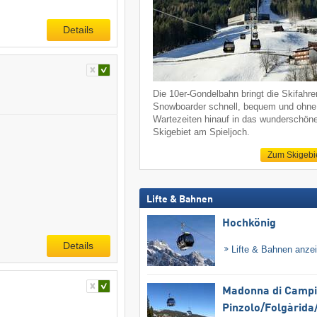
Details
Die 10er-Gondelbahn bringt die Skifahre
Snowboarder schnell, bequem und ohne
Wartezeiten hinauf in das wunderschön
Skigebiet am Spieljoch.
Zum Skigebi
Lifte & Bahnen
Hochkönig
Details
Lifte & Bahnen anze
Madonna di Campig
Pinzolo/​Folgàrida/