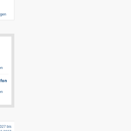
igen
en
afon
en
027 bis