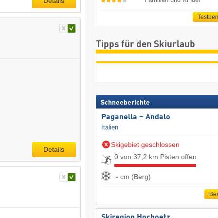
Details
Testber
Tipps für den Skiurlaub
Schneeberichte
Paganella – Andalo
Italien
Skigebiet geschlossen
Details
0 von 37,2 km Pisten offen
- cm (Berg)
Ber
Skiregion Hochoetz