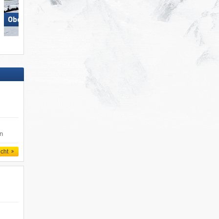
Obertauern
Ratschings-Jaufen
en
icht