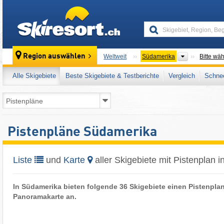
skiresort
Kontinente
Region auswählen
Weltweit
Südamerika
Bitte wä
Alle Skigebiete
Beste Skigebiete & Testberichte
Vergleich
Schnee
Pistenpläne Südamerika
Liste
und
Karte
aller Skigebiete mit Pistenplan 
In Südamerika bieten folgende 36 Skigebiete einen Pistenplan
Panoramakarte an.