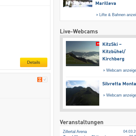
Marilleva
Lifte & Bahnen anze
Live-Webcams
KitzSki –
Kitzbühel/​
Kirchberg
Details
Webcam anzeig
Silvretta Mont
Webcam anzeig
Veranstaltungen
Zillertal Arena
04.03.2