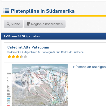
Pistenpläne in Südamerika
Suche
Region einschränken
1
-
36
von
36
Skigebieten
Catedral Alta Patagonia
Südamerika
Argentinien
Río Negro
San Carlos de Bariloche
Pistenplan anzeigen