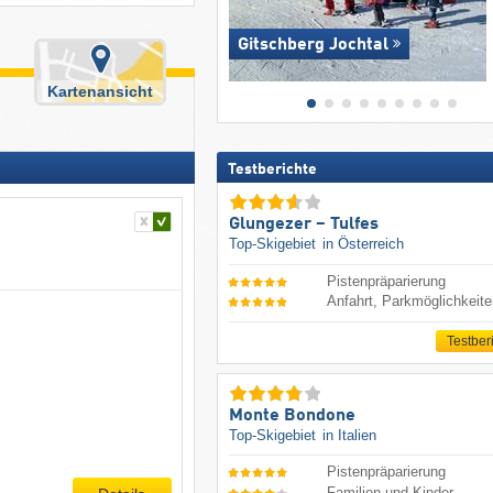
Gitschberg Jochtal
Kartenansicht
Testberichte
Glungezer – Tulfes
Top-Skigebiet
in Österreich
Pistenpräparierung
Anfahrt, Parkmöglichkeit
Testber
Monte Bondone
Top-Skigebiet
in Italien
Pistenpräparierung
Familien und Kinder