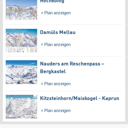
Hochkönig
Plan anzeigen
Damüls Mellau
Plan anzeigen
Nauders am Reschenpass –
Bergkastel
Plan anzeigen
Kitzsteinhorn/​Maiskogel - Kaprun
Plan anzeigen