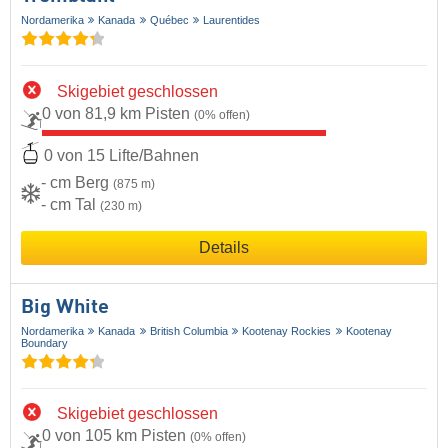
Nordamerika
Kanada
Québec
Laurentides
Skigebiet geschlossen
0 von 81,9 km Pisten
(0% offen)
0 von 15 Lifte/Bahnen
- cm Berg
(875 m)
- cm Tal
(230 m)
Details
Big White
Nordamerika
Kanada
British Columbia
Kootenay Rockies
Kootenay
Boundary
Skigebiet geschlossen
0 von 105 km Pisten
(0% offen)