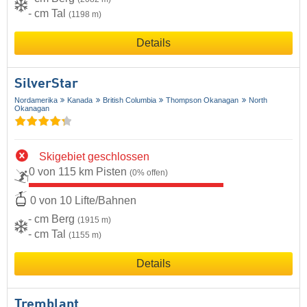
- cm Tal
(1198 m)
Details
SilverStar
Nordamerika
Kanada
British Columbia
Thompson Okanagan
North
Okanagan
Skigebiet geschlossen
0 von 115 km Pisten
(0% offen)
0 von 10 Lifte/Bahnen
- cm Berg
(1915 m)
- cm Tal
(1155 m)
Details
Tremblant