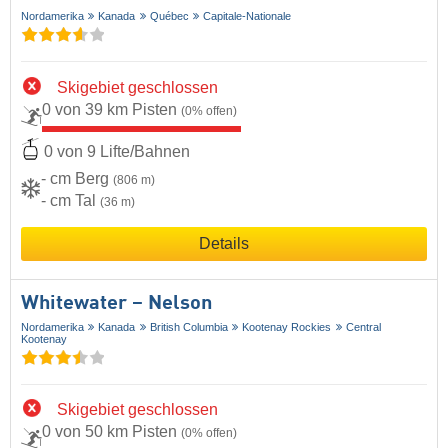
Nordamerika
Kanada
Québec
Capitale-Nationale
Skigebiet geschlossen
0 von 39 km Pisten
(0% offen)
0 von 9 Lifte/Bahnen
- cm Berg
(806 m)
- cm Tal
(36 m)
Details
Whitewater – Nelson
Nordamerika
Kanada
British Columbia
Kootenay Rockies
Central
Kootenay
Skigebiet geschlossen
0 von 50 km Pisten
(0% offen)