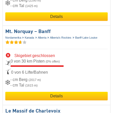
- cm Berg
(2295 m)
- cm Tal
(1425 m)
Details
Mt. Norquay – Banff
Nordamerika
Kanada
Alberta
Alberta's Rockies
Banff-Lake Louise
Skigebiet geschlossen
0 von 30 km Pisten
(0% offen)
0 von 6 Lifte/Bahnen
- cm Berg
(2017 m)
- cm Tal
(1615 m)
Details
Le Massif de Charlevoix