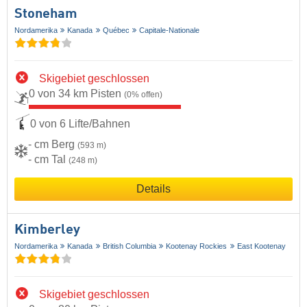
Stoneham
Nordamerika
Kanada
Québec
Capitale-Nationale
Skigebiet geschlossen
0 von 34 km Pisten
(0% offen)
0 von 6 Lifte/Bahnen
- cm Berg
(593 m)
- cm Tal
(248 m)
Details
Kimberley
Nordamerika
Kanada
British Columbia
Kootenay Rockies
East Kootenay
Skigebiet geschlossen