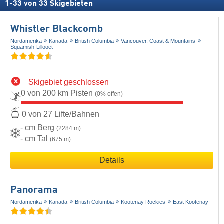
1
-
33
von
33
Skigebieten
Whistler Blackcomb
Nordamerika
Kanada
British Columbia
Vancouver, Coast & Mountains
Squamish-Lillooet
Skigebiet geschlossen
0 von 200 km Pisten
(0% offen)
0 von 27 Lifte/Bahnen
- cm Berg
(2284 m)
- cm Tal
(675 m)
Details
Panorama
Nordamerika
Kanada
British Columbia
Kootenay Rockies
East Kootenay