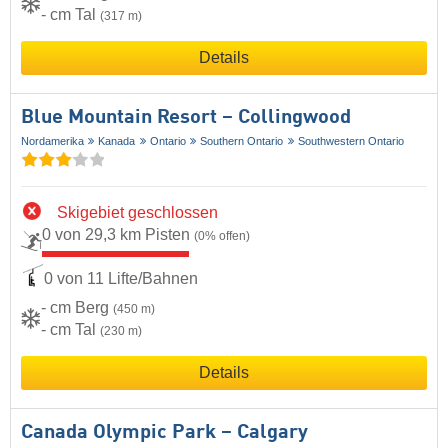
- cm Tal
(317 m)
Details
Blue Mountain Resort – Collingwood
Nordamerika
Kanada
Ontario
Southern Ontario
Southwestern Ontario
Skigebiet geschlossen
0 von 29,3 km Pisten
(0% offen)
0 von 11 Lifte/Bahnen
- cm Berg
(450 m)
- cm Tal
(230 m)
Details
Canada Olympic Park – Calgary