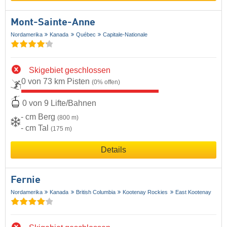
Mont-Sainte-Anne
Nordamerika
Kanada
Québec
Capitale-Nationale
Skigebiet geschlossen
0 von 73 km Pisten
(0% offen)
0 von 9 Lifte/Bahnen
- cm Berg
(800 m)
- cm Tal
(175 m)
Details
Fernie
Nordamerika
Kanada
British Columbia
Kootenay Rockies
East Kootenay