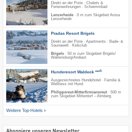
Direkt an der Piste · Chalets &
Ferienwohnungen · Schwimmbad
Lenzerheide
·
0 m zum Skigebiet Arosa
Lenzerheide
Pradas Resort Brigels
Direkt an der Piste · Apartments · Bade- &
Saunawelt · Kidsclub
Brigels
·
50 m zum Skigebiet Brigels/​
Waltensburg/​Andiast
S
Hunderesort Waldeck ***
Ausgezeichnetes Hundehotel · Familie &
Wellness mit Hund
Philippsreut-Mitterfirmiansreut
·
500 m
zum Skigebiet Mitterdorf – Almberg
Weitere Top-Hotels
Abonniere unseren Newsletter