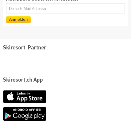
E-
Mail
Anmelden
Skiresort-Partner
Skiresort.ch App
App
Store
Google
play