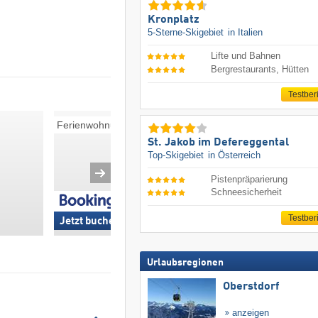
Kronplatz
5-Sterne-Skigebiet
in Italien
Lifte und Bahnen
Bergrestaurants, Hütten
Testber
Ferienwohnungen
Pensionen
St. Jakob im Defereggental
Top-Skigebiet
in Österreich
Pistenpräparierung
Schneesicherheit
Testber
Jetzt buchen »
Jetzt buchen »
Urlaubsregionen
Oberstdorf
anzeigen