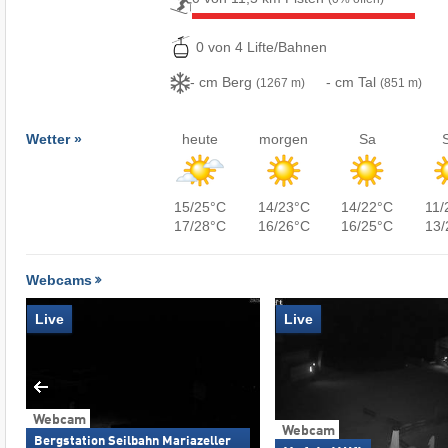
0 von 4 Lifte/Bahnen
- cm Berg
- cm Tal
(1267 m)
(851 m)
Wetter »
heute
morgen
Sa
15/25°C
14/23°C
14/22°C
11/
17/28°C
16/26°C
16/25°C
13/
Webcams
Live
Live
Webcam
Webcam
Bergstation Seilbahn Mariazeller