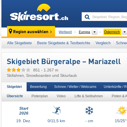
skiresort
Kontinente
Region auswählen
Weltweit
Europa
Österreich
Dieses Skigebiet liegt auch in:
Türnitzer Alp
Alle Skigebiete
Beste Skigebiete & Testberichte
Vergleich
Schnee
Ostalpen
,
Alpen
,
Westeuropa
,
Mitteleuropa
,
Skigebiet Bürgeralpe – Mariazell
851 - 1.267 m
Skifahren, Snowboarden und Skiurlaub
Skigebiet
Bewertung
Schnee / Wetter / Webcams
Unterkünfte / 
Übersicht
Pistenplan
Video
Lifte & Seilbahnen
Pisten & 
Start
2026
19.
Dez.
0/11,5
km
- cm
15/25