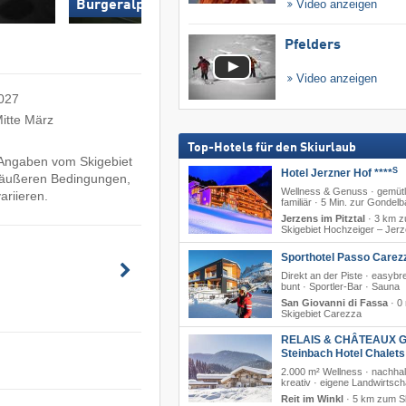
Video anzeigen
Bürgeralpe Talstation
Zuckerwiese St. Se
Pfelders
Video anzeigen
2027
itte März
Top-Hotels für den Skiurlaub
e Angaben vom Skigebiet
S
Hotel Jerzner Hof ****
h äußeren Bedingungen,
Wellness & Genuss · gemütl
ariieren.
familiär · 5 Min. zur Gondel
Jerzens im Pitztal
·
3 km 
Skigebiet Hochzeiger – Jer
Sporthotel Passo Carez
Direkt an der Piste · easyb
bunt · Sportler-Bar · Sauna
San Giovanni di Fassa
·
0
Skigebiet Carezza
RELAIS & CHÂTEAUX G
Steinbach Hotel Chalet
2.000 m² Wellness · nachhal
kreativ · eigene Landwirtsch
Reit im Winkl
·
5 km zum Sk