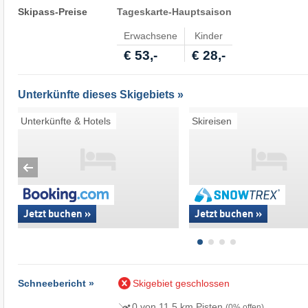
Skipass-Preise
Tageskarte-Hauptsaison
Erwachsene
Kinder
€ 53,-
€ 28,-
Unterkünfte dieses Skigebiets »
Unterkünfte & Hotels
Skireisen
Jetzt buchen »
Jetzt buchen »
Schneebericht »
Skigebiet geschlossen
0 von 11,5 km Pisten
(0% offen)