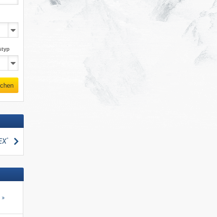
styp
chen
suchen
s