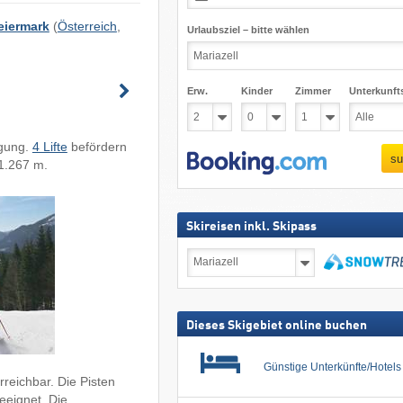
eiermark
(
Österreich
,
Urlaubsziel – bitte wählen
Erw.
Kinder
Zimmer
Unterkunft
gung.
4 Lifte
befördern
su
 1.267 m.
Skireisen inkl. Skipass
Skireisen
inkl.
Skipass
suchen
Dieses Skigebiet online buchen
Günstige Unterkünfte/Hotel
rreichbar. Die Pisten
eeignet. Die