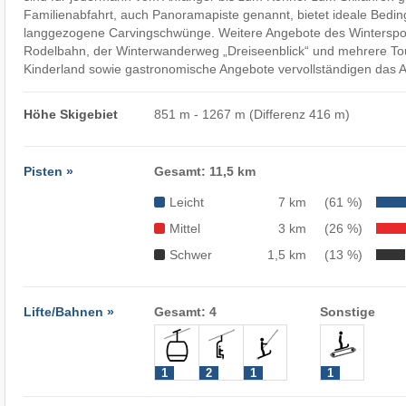
Familienabfahrt, auch Panoramapiste genannt, bietet ideale Bedin
langgezogene Carvingschwünge. Weitere Angebote des Wintersport
Rodelbahn, der Winterwanderweg „Dreiseenblick“ und mehrere Tou
Kinderland sowie gastronomische Angebote vervollständigen das 
Höhe Skigebiet
851 m - 1267 m (Differenz 416 m)
Pisten »
Gesamt: 11,5 km
Leicht
7 km
(61 %)
Mittel
3 km
(26 %)
Schwer
1,5 km
(13 %)
Lifte/Bahnen »
Gesamt: 4
Sonstige
1
2
1
1