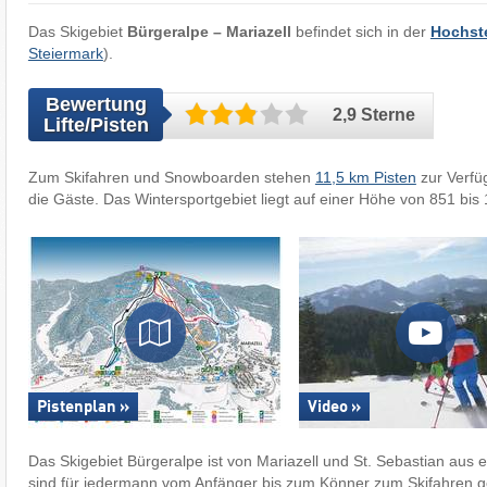
Das Skigebiet
Bürgeralpe – Mariazell
befindet sich in der
Hochst
Steiermark
).
Bewertung
2,9 Sterne
Lifte/Pisten
Zum Skifahren und Snowboarden stehen
11,5 km Pisten
zur Verfü
die Gäste. Das Wintersportgebiet liegt auf einer Höhe von 851 bis
Pistenplan »
Video »
Das Skigebiet Bürgeralpe ist von Mariazell und St. Sebastian aus e
sind für jedermann vom Anfänger bis zum Könner zum Skifahren g