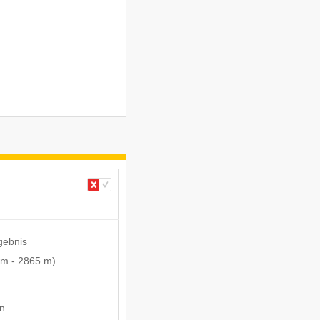
gebnis
 m
-
2865 m
)
en