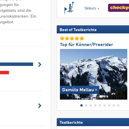
gungen für
Skikurs
gebiets sind die
renskistrecken. Ein
Angebot.
Best of Testberichte
Top für Könner/Freerider
Damüls Mellau
Testberichte