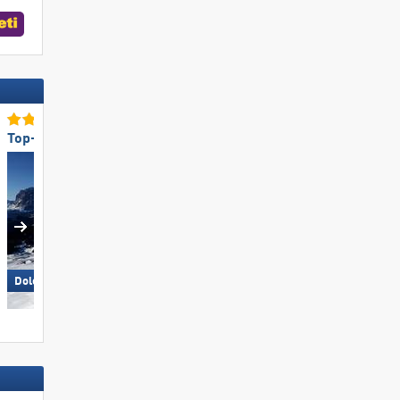
Top-Skigebietsgröße
Top-Schneesicherheit
Ischgl
Dolomites Val Gardena/​Gröden