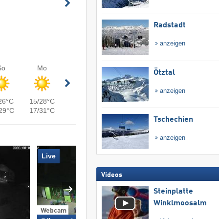
Radstadt
anzeigen
So
Mo
Ötztal
anzeigen
26°C
15/28°C
29°C
17/31°C
Tschechien
anzeigen
Live
Videos
Steinplatte
Winklmoosalm
Webcam
Webcam