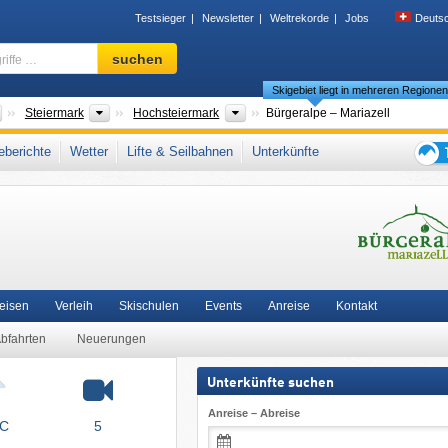
Testsieger
Newsletter
Weltrekorde
Jobs
Deuts
Skigebiet,
suchen
Region,
Skigebiet liegt in mehreren Regione
Begriffe
…
Länder
Bundesländer
Tourismusregionen
Steiermark
Hochsteiermark
Bürgeralpe – Mariazell
en
,
Bruck-Mürzzuschlag
,
Südösterreich
,
Nördliche Ostalpen
,
Österreichische Alpe
berichte
Wetter
Lifte & Seilbahnen
Unterkünfte
Europäische Union
Tipps
für
den
Skiur
Reisen
Verleih
Skischulen
Events
Anreise
Kontakt
Abfahrten
Neuerungen
Unterkünfte suchen
Anreise – Abreise
°C
5