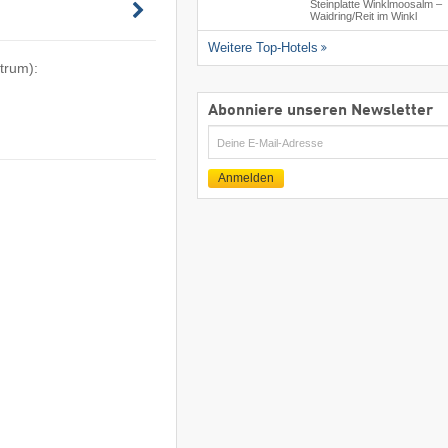
Steinplatte Winklmoosalm –
Waidring/​Reit im Winkl
Weitere Top-Hotels
trum):
Abonniere unseren Newsletter
E-
Mail
Anmelden