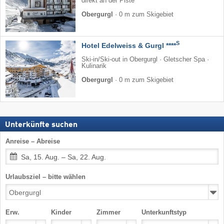
direkt an der Piste
Obergurgl
·
0 m zum Skigebiet
S
Hotel Edelweiss & Gurgl ****
Ski-in/Ski-out in Obergurgl · Gletscher Spa ·
Kulinarik
Obergurgl
·
0 m zum Skigebiet
Unterkünfte suchen
Anreise – Abreise
Sa, 15. Aug. – Sa, 22. Aug.
Urlaubsziel – bitte wählen
Erw.
Kinder
Zimmer
Unterkunftstyp