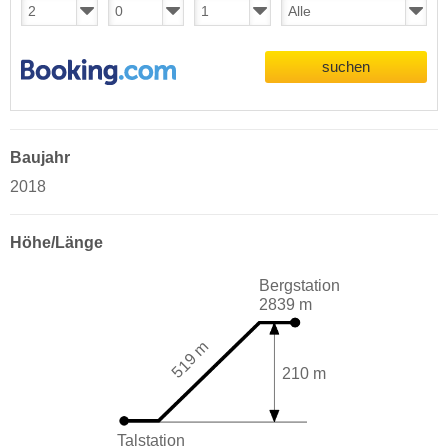
suchen
Baujahr
2018
Höhe/Länge
Bergstation
2839 m
519 m
210 m
Talstation