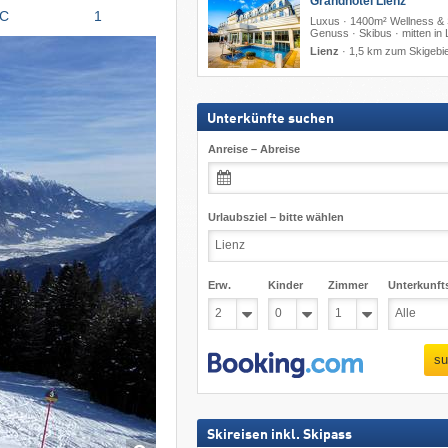
Grandhotel Lienz *****
°C
1
Luxus · 1400m² Wellness & 
Genuss · Skibus · mitten in 
Lienz
·
1,5 km zum Skigebie
Unterkünfte suchen
Anreise – Abreise
Urlaubsziel – bitte wählen
Erw.
Kinder
Zimmer
Unterkunft
su
Skireisen inkl. Skipass