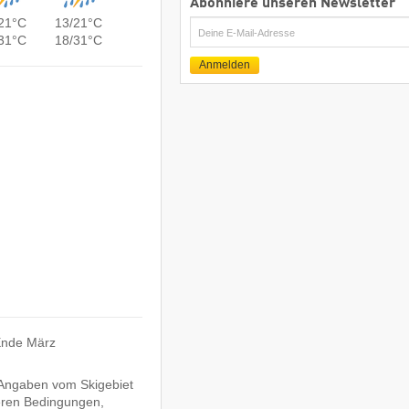
Abonniere unseren Newsletter
21°C
13/21°C
E-
31°C
18/31°C
Mail
Anmelden
Ende März
e Angaben vom Skigebiet
eren Bedingungen,