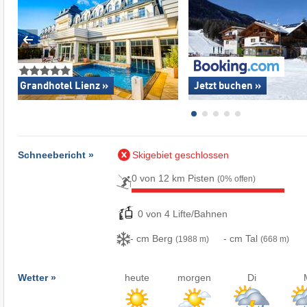
Grandhotel Lienz »
Jetzt buchen »
Schneebericht »
Skigebiet geschlossen
0 von 12 km Pisten
(0% offen)
0 von 4 Lifte/Bahnen
- cm Berg
- cm Tal
(1988 m)
(668 m)
Wetter »
heute
morgen
Di