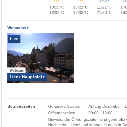
10/19°C
13/21°C
11/21°C
14/
16/32°C
18/32°C
21/30°C
18/
Webcams
Live
Webcam
Lienz Hauptplatz
Betriebszeiten
Generelle Saison:
Anfang Dezember - 
Öffnungszeiten:
09:00 - 16:00
Hinweis: Die Öffnungszeiten sind generell
Hochstein – Lienz und können je nach äuß