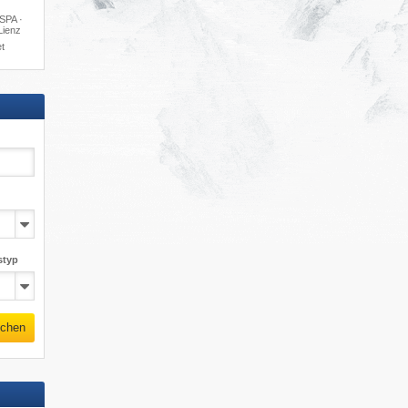
SPA ·
Lienz
t
styp
chen