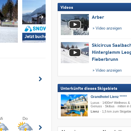
Videos
Arber
Video anzeigen
Jetzt buchen »
Jetzt buchen »
Skicircus Saalbac
Hinterglemm Leo
Fieberbrunn
Video anzeigen
Unterkünfte dieses Skigebiets
Grandhotel Lienz *****
Luxus · 1400m² Wellness & 
Genuss · Skibus · mitten in 
Lienz
·
1,5 km zum Skigebie
Mi
Do