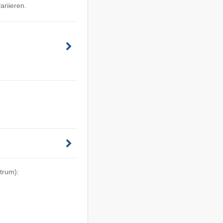
ariieren.
trum):