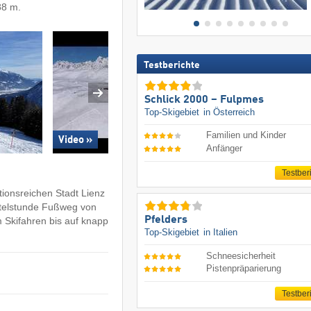
88 m.
Testberichte
Schlick 2000 – Fulpmes
Top-Skigebiet
in Österreich
Familien und Kinder
Video »
Anfänger
Testber
tionsreichen Stadt Lienz
ertelstunde Fußweg von
Pfelders
m Skifahren bis auf knapp
Top-Skigebiet
in Italien
Schneesicherheit
Pistenpräparierung
Testber