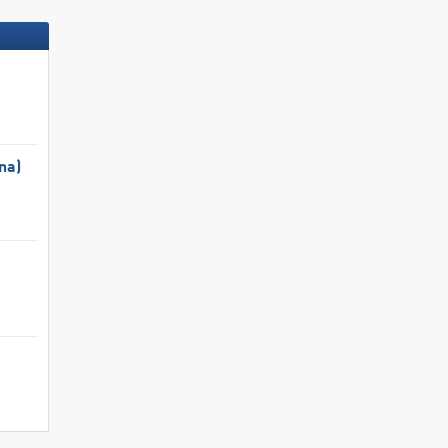
na)
Pensionen
Unterkünfte 