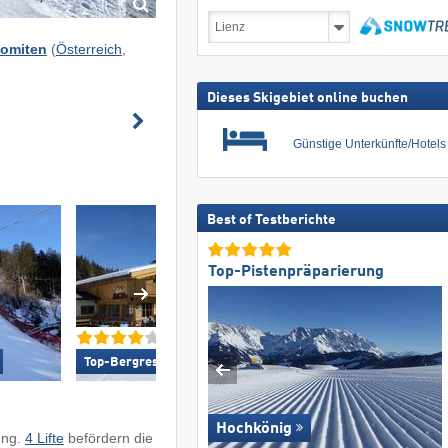
Skireisen
inkl.
lomiten
(
Österreich
,
Skipass
suchen
Dieses Skigebiet online buchen
Günstige Unterkünfte/Hotel
Best of Testberichte
Top-Pistenpräparierung
Top-Orientierun
Top-Bergrestaurants/Hütten »
Hochkönig
ung.
4 Lifte
befördern die