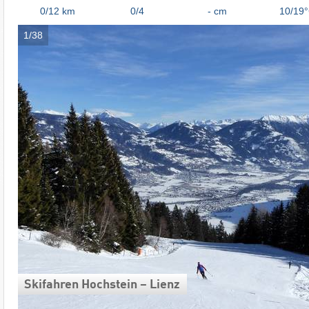
0/12
km
0/4
- cm
10/19
1/38
Skifahren Hochstein – Lienz