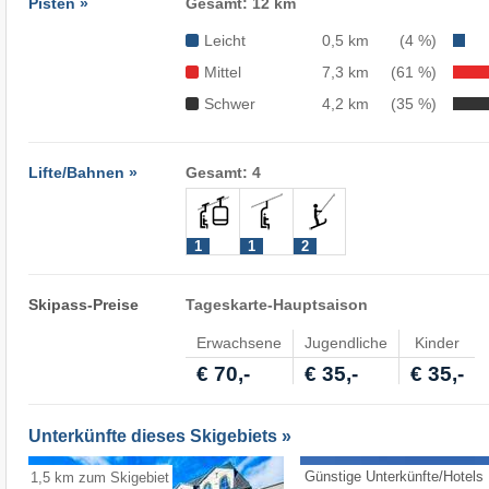
Pisten »
Gesamt: 12 km
Leicht
0,5 km
(4 %)
Mittel
7,3 km
(61 %)
Schwer
4,2 km
(35 %)
Lifte/Bahnen »
Gesamt: 4
1
1
2
Skipass-Preise
Tageskarte-Hauptsaison
Erwachsene
Jugendliche
Kinder
€ 70,-
€ 35,-
€ 35,-
Unterkünfte dieses Skigebiets »
Günstige Unterkünfte/Hotels
1,5 km zum Skigebiet