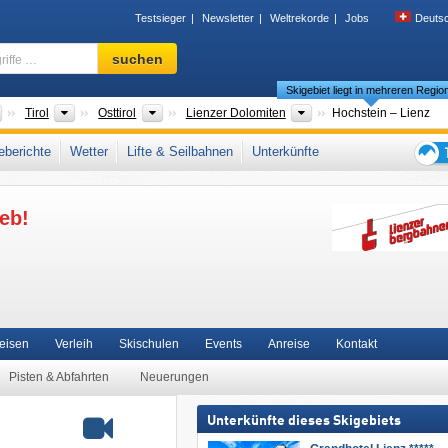
Testsieger
Newsletter
Weltrekorde
Jobs
Deuts
Skigebiet,
suchen
Region,
Skigebiet liegt in mehreren Regio
Begriffe
…
Länder
Bundesländer
Tourismusregionen
Tourismusregionen
Tirol
Osttirol
Lienzer Dolomiten
Hochstein – Lienz
erge
,
Lienz
,
Snow Card Tirol
,
Tiroler Alpen
,
Zentrale Ostalpen
,
Westösterreich
,
berichte
Wetter
Lifte & Seilbahnen
Unterkünfte
steuropa
,
Mitteleuropa
,
Europäische Union
Tipps
für
eb!
den
Skiur
Reisen
Verleih
Skischulen
Events
Anreise
Kontakt
Pisten & Abfahrten
Neuerungen
Unterkünfte dieses Skigebiets