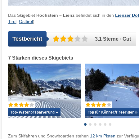
Das Skigebiet
Hochstein – Lienz
befindet sich in den
Lienzer Do
Tirol
,
Osttirol
).
Testbericht
3,1 Sterne · Gut
7 Stärken dieses Skigebiets
Top-Pistenpräparierung »
Top für Könner/Freerider »
Zum Skifahren und Snowboarden stehen
12 km Pisten
zur Verfüg