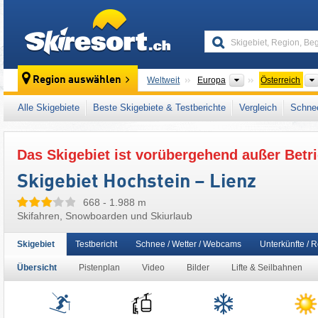
skiresort
Kontinente
Region auswählen
Weltweit
Europa
Österreich
Dieses Skigebiet liegt auch in:
Villgratner B
Alle Skigebiete
Beste Skigebiete & Testberichte
Vergleich
Schnee
Österreichische Alpen
,
Ostalpen
,
Alpen
,
We
Das Skigebiet ist vorübergehend außer Betri
Skigebiet Hochstein – Lienz
668 - 1.988 m
Skifahren, Snowboarden und Skiurlaub
Skigebiet
Testbericht
Schnee / Wetter / Webcams
Unterkünfte / 
Übersicht
Pistenplan
Video
Bilder
Lifte & Seilbahnen
Lifte/Bahnen