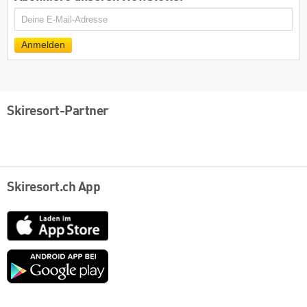
E-
Mail
Anmelden
Skiresort-Partner
Skiresort.ch App
App
Store
Google
play