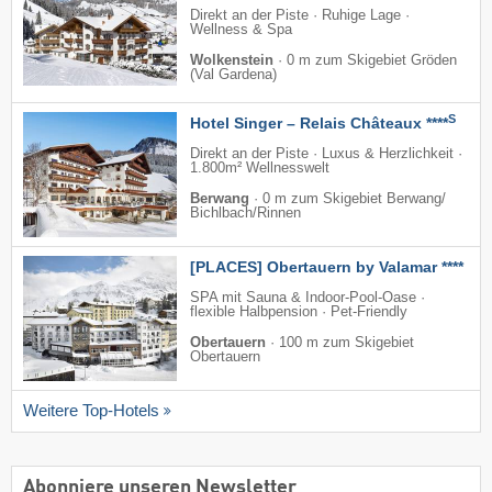
Direkt an der Piste · Ruhige Lage ·
Wellness & Spa
Wolkenstein
·
0 m zum Skigebiet Gröden
(Val Gardena)
S
Hotel Singer – Relais Châteaux ****
Direkt an der Piste · Luxus & Herzlichkeit ·
1.800m² Wellnesswelt
Berwang
·
0 m zum Skigebiet Berwang/​
Bichlbach/​Rinnen
[PLACES] Obertauern by Valamar ****
SPA mit Sauna & Indoor-Pool-Oase ·
flexible Halbpension · Pet-Friendly
Obertauern
·
100 m zum Skigebiet
Obertauern
Weitere Top-Hotels
Abonniere unseren Newsletter