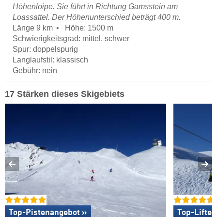
Höhenloipe. Sie führt in Richtung Gamsstein am
Loassattel. Der Höhenunterschied beträgt 400 m.
Länge 9 km
Höhe: 1500 m
Schwierigkeitsgrad: mittel, schwer
Spur: doppelspurig
Langlaufstil: klassisch
Gebühr: nein
17 Stärken dieses Skigebiets
Top-Pistenangebot »
Top-Lifte