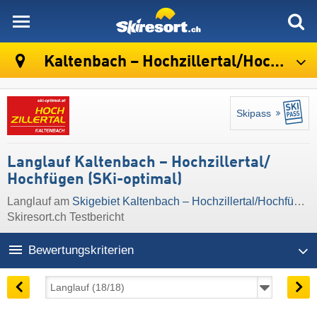
skiresort
Kaltenbach – Hochzillertal/​Hochfügen (SKi-optimal)
Skipass
Langlauf Kaltenbach – Hochzillertal/​
Hochfügen (SKi-optimal)
Langlauf am
Skigebiet Kaltenbach – Hochzillertal/​Hochfügen (SKi-optimal)
Skiresort.ch Testbericht
Bewertungskriterien