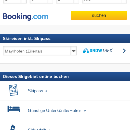
suchen
Skireisen inkl. Skipass
Skireisen
s
inkl.
suchen
Skipass
Dieses Skigebiet online buchen
Skipass
Günstige Unterkünfte/Hotels