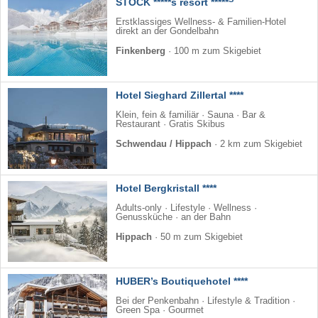
STOCK *****s resort *****
Erstklassiges Wellness- & Familien-Hotel
direkt an der Gondelbahn
Finkenberg
·
100 m zum Skigebiet
Hotel Sieghard Zillertal ****
Klein, fein & familiär · Sauna · Bar &
Restaurant · Gratis Skibus
Schwendau / Hippach
·
2 km zum Skigebiet
Hotel Bergkristall ****
Adults-only · Lifestyle · Wellness ·
Genussküche · an der Bahn
Hippach
·
50 m zum Skigebiet
HUBER’s Boutiquehotel ****
Bei der Penkenbahn · Lifestyle & Tradition ·
Green Spa · Gourmet