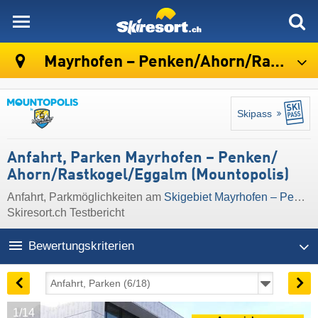
skiresort
Mayrhofen – Penken/​Ahorn/​Rastkogel/​Eggalm (Mountopolis)
Skipass
Anfahrt, Parken Mayrhofen – Penken/​
Ahorn/​Rastkogel/​Eggalm (Mountopolis)
Anfahrt, Parkmöglichkeiten am
Skigebiet Mayrhofen – Penken/​Ahorn/​Rastkogel/​Eggalm (Mountopolis)
Skiresort.ch Testbericht
Bewertungskriterien
1/14