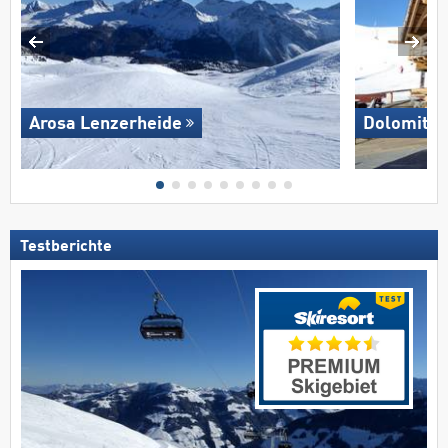
Arosa Lenzerheide
Dolomites
Testberichte