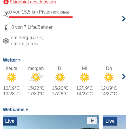
Skigebiet geschlossen
0 von 15,5 km Pisten
(0% offen)
0 von 7 Lifte/Bahnen
- cm Berg
(1426 m)
- cm Tal
(810 m)
Wetter »
heute
morgen
Di
Mi
Do
10/19°C
15/22°C
15/20°C
12/19°C
12/19°C
13/28°C
17/30°C
17/28°C
14/27°C
14/27°C
Webcams
Live
Live