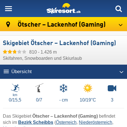
skiresort
Ötscher – Lackenhof (Gaming)
Skigebiet Ötscher – Lackenhof (Gaming)
810 - 1.426 m
Skifahren, Snowboarden und Skiurlaub
Übersicht
Lifte/Bahnen
km
0/15,5
0/7
- cm
10/19°C
3
Das Skigebiet
Ötscher – Lackenhof (Gaming)
befindet
sich im
Bezirk Scheibbs
(
Österreich
,
Niederösterreich
,