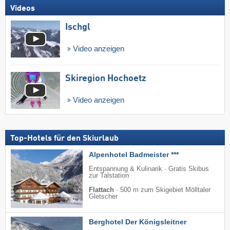
Videos
Ischgl
Video anzeigen
Skiregion Hochoetz
Video anzeigen
Top-Hotels für den Skiurlaub
Alpenhotel Badmeister ***
Entspannung & Kulinarik · Gratis Skibus
zur Talstation
Flattach
·
500 m zum Skigebiet Mölltaler
Gletscher
Berghotel Der Königsleitner