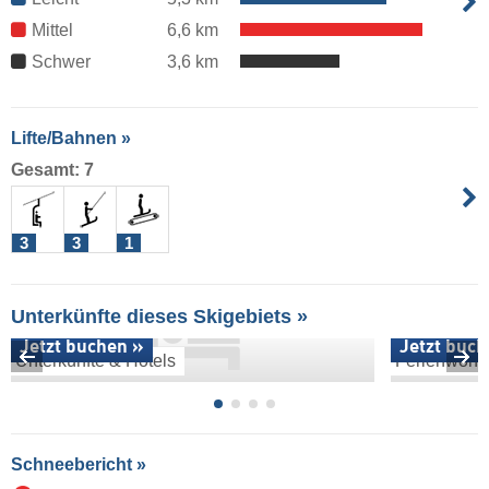
Mittel
6,6 km
Schwer
3,6 km
Lifte/Bahnen »
Gesamt: 7
3
3
1
Unterkünfte dieses Skigebiets »
Jetzt buchen »
Jetzt buch
Unterkünfte & Hotels
Ferienwoh
Schneebericht »