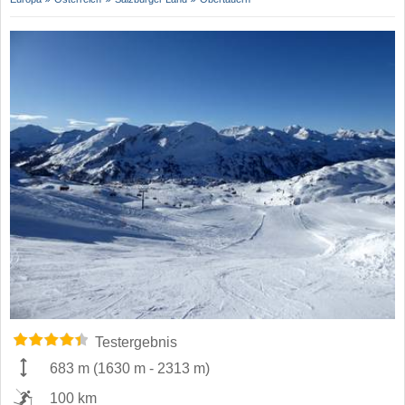
Testergebnis
683 m
(
1630 m
-
2313 m
)
100 km