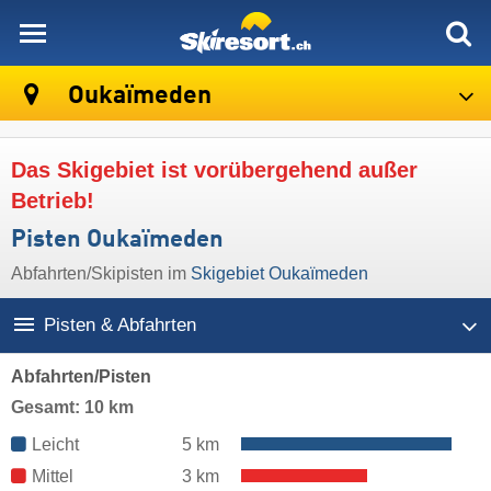
skiresort
Oukaïmeden
Das Skigebiet ist vorübergehend außer
Betrieb!
Pisten Oukaïmeden
Abfahrten/Skipisten im
Skigebiet Oukaïmeden
Pisten & Abfahrten
Abfahrten/Pisten
Gesamt: 10 km
Leicht
5 km
Mittel
3 km