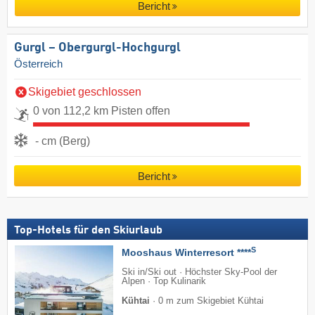
Bericht
Gurgl – Obergurgl-Hochgurgl
Österreich
Skigebiet geschlossen
0 von 112,2 km Pisten offen
- cm (Berg)
Bericht
Top-Hotels für den Skiurlaub
S
Mooshaus Winterresort ****
Ski in/Ski out · Höchster Sky-Pool der
Alpen · Top Kulinarik
Kühtai
·
0 m zum Skigebiet Kühtai