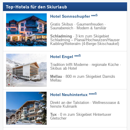
Top-Hotels für den Skiurlaub
S
Hotel Sonnschupfer ***
Gratis Skibus · Gaumenfreuden ·
Saunabereich · Modern & familiär
Schladming
·
3 km zum Skigebiet
Schladming – Planai/​Hochwurzen/​Hauser
Kaibling/​Reiteralm (4-Berge-Skischaukel)
S
Hotel Engel ***
Tradition trifft Moderne · regionale Küche ·
Skibus ab Hotel
Mellau
·
800 m zum Skigebiet Damüls
Mellau
S
Hotel Neuhintertux ****
Direkt an der Talstation · Wellnessoase &
feinste Kulinarik
Tux
·
0 m zum Skigebiet Hintertuxer
Gletscher