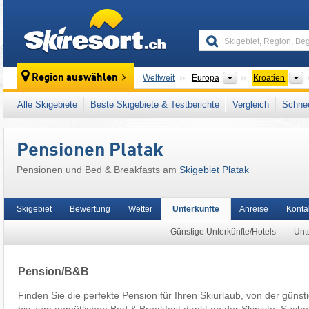
skiresort
Kontinente
L
Region auswählen
Weltweit
Europa
Kroatien
Dieses Skigebiet liegt auch in:
Dinarisches 
Alle Skigebiete
Beste Skigebiete & Testberichte
Vergleich
Schnee
Pensionen Platak
Pensionen und Bed & Breakfasts am
Skigebiet Platak
Skigebiet
Bewertung
Wetter
Unterkünfte
Anreise
Konta
Günstige Unterkünfte/Hotels
Unte
Pension/B&B
Finden Sie die perfekte Pension für Ihren Skiurlaub, von der güns