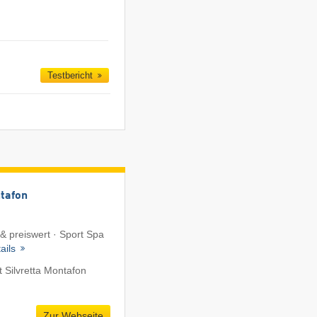
Testbericht
tafon
 & preiswert · Sport Spa
ails
 Silvretta Montafon
Zur Webseite