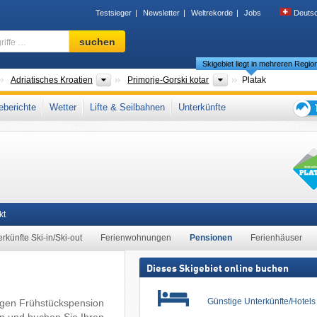
Testsieger
Newsletter
Weltrekorde
Jobs
Deuts
Skigebiet,
suchen
Region,
Skigebiet liegt in mehreren Regio
Begriffe
…
änder
Landesteile
Gespanschaft
Adriatisches Kroatien
Primorje-Gorski kotar
Platak
Gebirge
,
Südeuropa
,
Mitteleuropa
,
Europäische Union
berichte
Wetter
Lifte & Seilbahnen
Unterkünfte
Tipps
für
den
Skiur
kt
rkünfte Ski-in/Ski-out
Ferienwohnungen
Pensionen
Ferienhäuser
Dieses Skigebiet online buchen
Günstige Unterkünfte/Hotel
tigen Frühstückspension