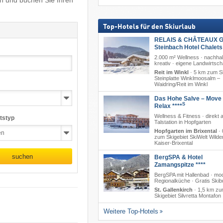
en und buchen Sie Ihren
Top-Hotels für den Skiurlaub
RELAIS & CHÂTEAUX G
Steinbach Hotel Chalet
2.000 m² Wellness · nachhal
kreativ · eigene Landwirtsch
Reit im Winkl
·
5 km zum Sk
Steinplatte Winklmoosalm –
Waidring/​Reit im Winkl
Das Hohe Salve – Move
S
Relax ****
Wellness & Fitness · direkt 
tstyp
Talstation in Hopfgarten
Hopfgarten im Brixental
·
zum Skigebiet SkiWelt Wilde
Kaiser-Brixental
suchen
BergSPA & Hotel
Zamangspitze ****
BergSPA mit Hallenbad · mo
Regionalküche · Gratis Skib
St. Gallenkirch
·
1,5 km z
Skigebiet Silvretta Montafon
Weitere Top-Hotels