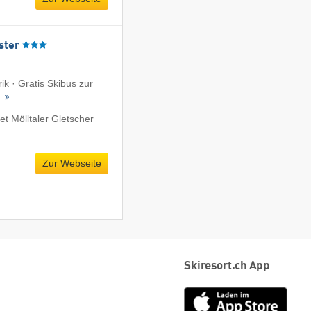
ster
k · Gratis Skibus zur
t
t Mölltaler Gletscher
Zur Webseite
Skiresort.ch App
App
Store