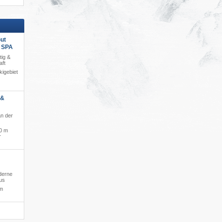
ut
s SPA
tig &
aft
igebiet
 &
an der
0 m
r
derne
us
um