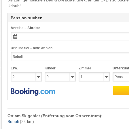
bis zum gemütlichen Bed & Breakfast direkt an der Skipiste. Such
Urlaub!
Pension suchen
Anreise – Abreise
Urlaubsziel – bitte wählen
Erw.
Kinder
Zimmer
Unterkunf
Ort am Skigebiet (Entfernung vom Ortszentrum):
Soboli
(24 km)