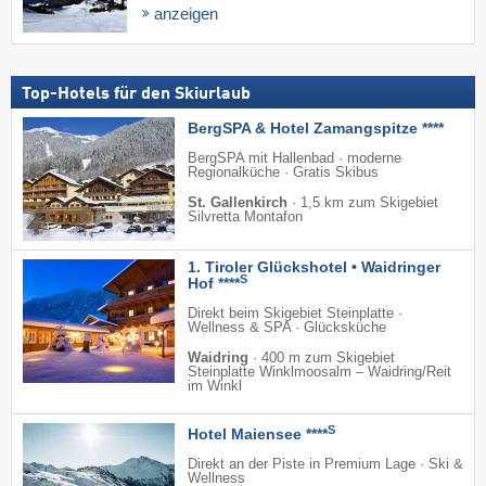
anzeigen
Top-Hotels für den Skiurlaub
BergSPA & Hotel Zamangspitze ****
BergSPA mit Hallenbad · moderne
Regionalküche · Gratis Skibus
St. Gallenkirch
·
1,5 km zum Skigebiet
Silvretta Montafon
1. Tiroler Glückshotel • Waidringer
S
Hof ****
Direkt beim Skigebiet Steinplatte ·
Wellness & SPA · Glücksküche
Waidring
·
400 m zum Skigebiet
Steinplatte Winklmoosalm – Waidring/​Reit
im Winkl
S
Hotel Maiensee ****
Direkt an der Piste in Premium Lage · Ski &
Wellness