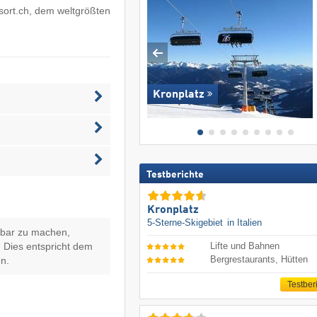
sort.ch
, dem weltgrößten
Kronplatz
Testberichte
Kronplatz
5-Sterne-Skigebiet
in Italien
hbar zu machen,
 Dies entspricht dem
Lifte und Bahnen
Bergrestaurants, Hütten
n.
Testber