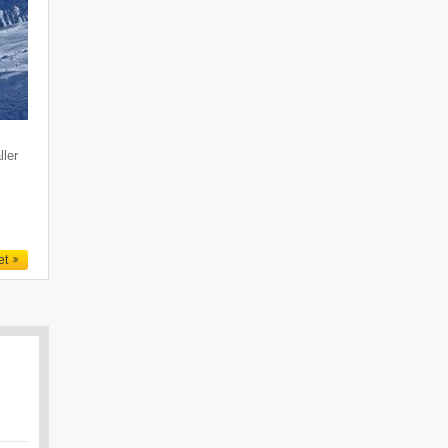
ller
et