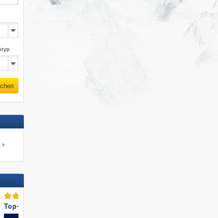
styp
chen
s
Top-Pistenpräparierung
Top-Snowparkangebot