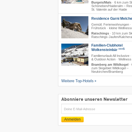
Burgeis/Mals
·
6 km zum Sk
Schöneben/​Haideralm – Res
St. Valentin auf der Haide
Residence Garni Melche
Gemütl. Ferienwohnungen ·
Frühstück · kleine Wellnes
Ratschings
·
10 km zum Sk
Ratschings-Jaufen/​Kalcher
Familien-Clubhotel
S
Wolkensteinbär ***
Familienurlaub All Inclusive ·
& Outdoor Action · Wellness
Bramberg am Wildkogel
·
zum Skigebiet Wildkogel –
Neukirchen/​Bramberg
Weitere Top-Hotels
Abonniere unseren Newsletter
E-
Mail
Anmelden