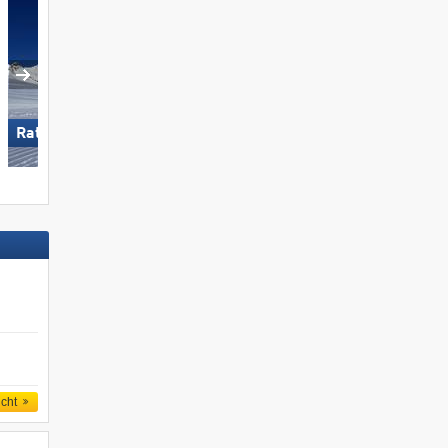
Ratschings-Jaufen
San Martino di Castrozza
icht