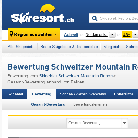
skiresort
Kontinente
Region auswählen
Weltweit
Nordamerika
USA
Dieses Skigebiet liegt auch in:
Selkirk Moun
Alle Skigebiete
Beste Skigebiete & Testberichte
Vergleich
Schnee
Western United States
Bewertung Schweitzer Mountain R
Bewertung vom
Skigebiet Schweitzer Mountain Resort
>
Gesamt-Bewertung anhand von Fakten
Skigebiet
Bewertung
Schnee / Wetter / Webcams
Unterkünfte
Gesamt-Bewertung
Bewertungskriterien