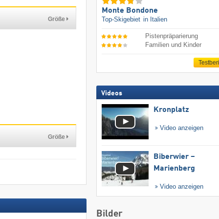
Monte Bondone
Größe
Top-Skigebiet
in Italien
Pistenpräparierung
Familien und Kinder
Testber
Videos
Kronplatz
Video anzeigen
Größe
Biberwier –
Marienberg
Video anzeigen
Bilder