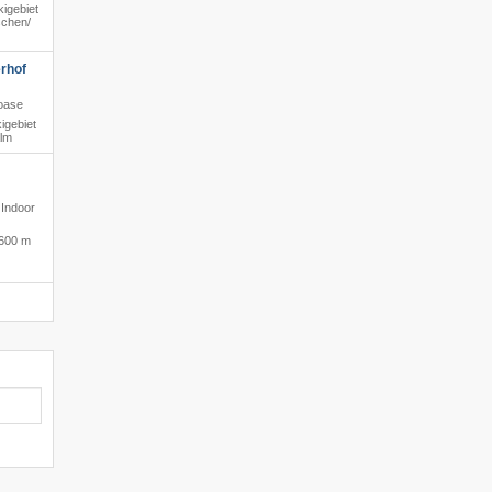
igebiet
chen/​
rhof
soase
igebiet
alm
 Indoor
600 m