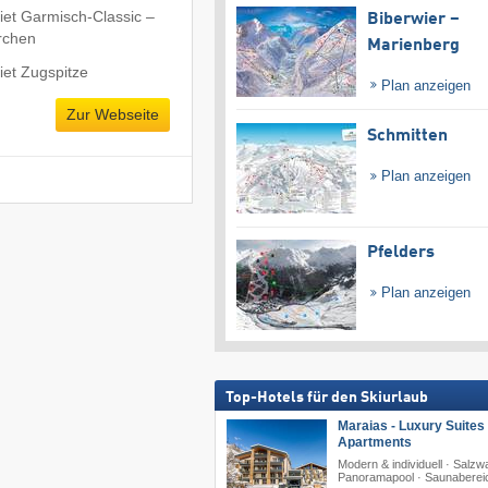
iet Garmisch-Classic –
Biberwier –
rchen
Marienberg
iet Zugspitze
Plan anzeigen
Zur Webseite
Schmitten
Plan anzeigen
Pfelders
Plan anzeigen
Top-Hotels für den Skiurlaub
Maraias - Luxury Suites
Apartments
Modern & individuell · Salzw
Panoramapool · Saunaberei