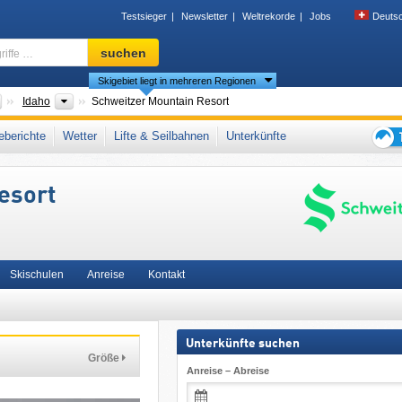
Testsieger
Newsletter
Weltrekorde
Jobs
Deuts
Skigebiet,
suchen
Region,
Skigebiet liegt in mehreren Regionen
Begriffe
…
Länder
Bundesstaaten
Idaho
Schweitzer Mountain Resort
tains
,
Columbia Mountains
,
Mountain States
,
Pacific Coast Ranges
,
Ikon Pass
,
berichte
Wetter
Lifte & Seilbahnen
Unterkünfte
Tipps
für
esort
den
Skiur
Skischulen
Anreise
Kontakt
Unterkünfte suchen
Größe
Anreise – Abreise