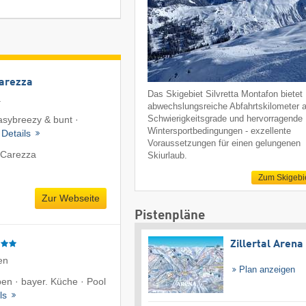
Carezza
Das Skigebiet Silvretta Montafon bietet
a
abwechslungsreiche Abfahrtskilometer a
Schwierigkeitsgrade und hervorragende
easybreezy & bunt ·
Wintersportbedingungen - exzellente
·
Details
Voraussetzungen für einen gelungenen
 Carezza
Skiurlaub.
Zum Skigebi
Zur Webseite
Pistenpläne
Zillertal Arena
en
Plan anzeigen
ben · bayer. Küche · Pool
ils