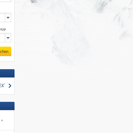
styp
chen
suchen
s