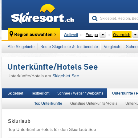
skiresort
Kontinente
Region auswählen
Weltweit
Europa
Österreich
Dieses Skigebiet liegt auch in:
Skischaukel 
Alle Skigebiete
Beste Skigebiete & Testberichte
Vergleich
Schnee
Zentrale Ostalpen
,
Westösterreich
,
Österrei
Unterkünfte/Hotels See
Unterkünfte/Hotels am
Skigebiet See
Skigebiet
Testbericht
Schnee / Wetter / Webcams
Unterkünfte / 
Top Unterkünfte
Günstige Unterkünfte/Hotels
Unterkü
Skiurlaub
Top Unterkünfte/Hotels für den Skiurlaub See