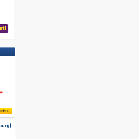
icht
burg)