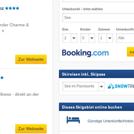
nz
Urlaubsziel – bitte wählen
Tiroler Charme &
Erw.
Kinder
Zimmer
Unterkunft
s
su
Zur Webseite
Skireisen inkl. Skipass
Skireisen
inkl.
Skipass
suchen
ness · direkt an der
Dieses Skigebiet online buchen
Günstige Unterkünfte/Hotel
Zur Webseite