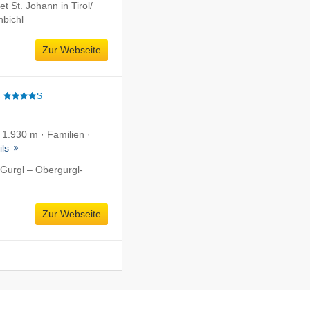
 St. Johann in Tirol/​
hbichl
Zur Webseite
e
S
f 1.930 m · Familien ·
ils
Gurgl – Obergurgl-
Zur Webseite