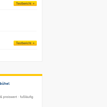
Testbericht
Testbericht
zbühel
& preiswert · fußläufig