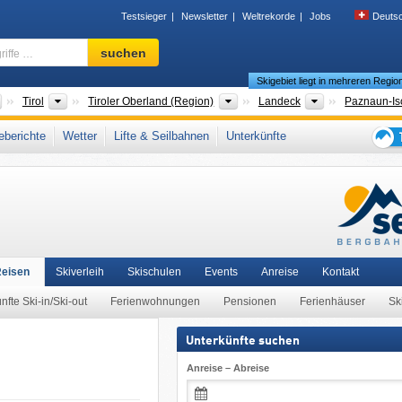
Testsieger
Newsletter
Weltrekorde
Jobs
Deuts
Skigebiet,
suchen
Region,
Skigebiet liegt in mehreren Regio
Begriffe
…
Länder
Bundesländer
Großregionen
Bezirke
Tirol
Tiroler Oberland (Region)
Landeck
Paznaun-Is
Kappl & See
,
Paznauntal
,
Samnaungruppe
,
Snow Card Tirol
,
Tiroler Alpen
,
berichte
Wetter
Lifte & Seilbahnen
Unterkünfte
chische Alpen
,
Ostalpen
,
Alpen
,
Westeuropa
,
Mitteleuropa
,
Europäische Union
Tipps
für
den
Skiur
Reisen
Skiverleih
Skischulen
Events
Anreise
Kontakt
nfte Ski-in/Ski-out
Ferienwohnungen
Pensionen
Ferienhäuser
Sk
Unterkünfte suchen
Anreise – Abreise