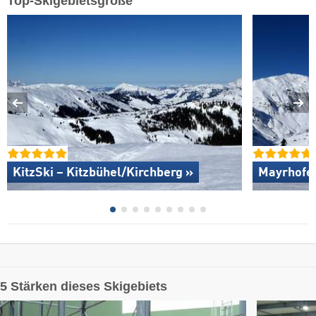
Top-Skigebietsgröße
KitzSki – Kitzbühel/​Kirchberg »
Mayrhofen
5 Stärken dieses Skigebiets