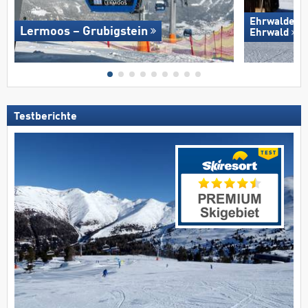
Ehrwalder W
Lermoos – Grubigstein
Ehrwald
Testberichte