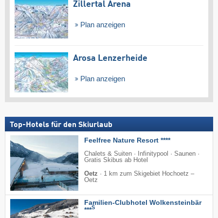
Zillertal Arena
Plan anzeigen
Arosa Lenzerheide
Plan anzeigen
Top-Hotels für den Skiurlaub
Feelfree Nature Resort ****
Chalets & Suiten · Infinitypool · Saunen ·
Gratis Skibus ab Hotel
Oetz
·
1 km zum Skigebiet Hochoetz –
Oetz
Familien-Clubhotel Wolkensteinbär
S
***