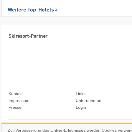
Weitere Top-Hotels
Skiresort-Partner
Kontakt
Links
Impressum
Unternehmen
Presse
Login
© Skiresort Service International GmbH. Alle Rechte vorbehalten.
Zur Verbesserung des Online-Erlebnisses werden Cookies verwen