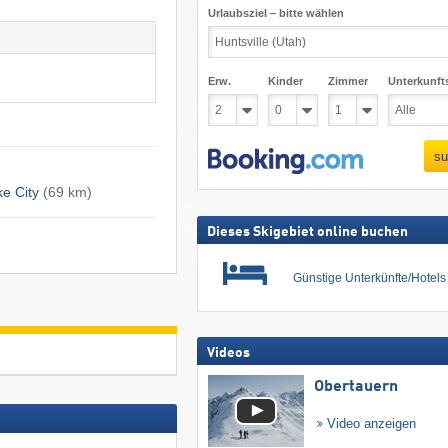
Urlaubsziel – bitte wählen
Erw.
Kinder
Zimmer
Unterkunft
su
ke City
(69 km)
Dieses Skigebiet online buchen
Günstige Unterkünfte/Hotel
Videos
Obertauern
Video anzeigen