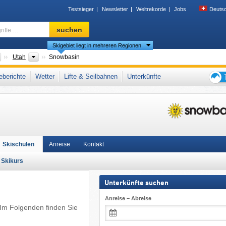
Testsieger
Newsletter
Weltrekorde
Jobs
Deuts
Skigebiet,
suchen
Region,
Skigebiet liegt in mehreren Regionen
Begriffe
…
Länder
Bundesstaaten
Utah
Snowbasin
ntains
,
Mountain Collective
,
Mountain States
,
Rocky Mountains
,
Ikon Pass
,
berichte
Wetter
Lifte & Seilbahnen
Unterkünfte
Tipps
für
den
Skiur
Skischulen
Anreise
Kontakt
Skikurs
Unterkünfte suchen
Anreise – Abreise
 Im Folgenden finden Sie