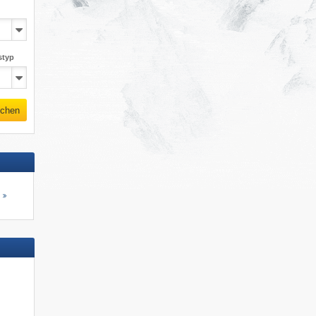
styp
chen
s