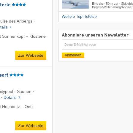
Brigels
·
50 m zum Skigebie
terle
Brigels/​Waltensburg/​Andiast
Weitere Top-Hotels
uße des Arlbergs ·
tails
Abonniere unseren Newsletter
 Sonnenkopf – Klösterle
E-
Mail
Zur Webseite
Anmelden
sort
nitypool · Saunen ·
 ·
Details
t Hochoetz – Oetz
Zur Webseite