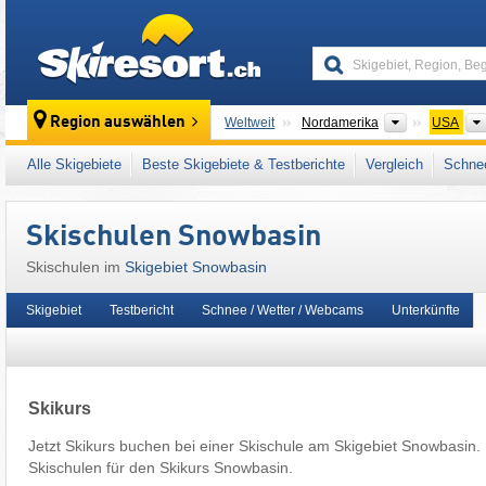
skiresort
Kontinente
Region auswählen
Weltweit
Nordamerika
USA
Dieses Skigebiet liegt auch in:
Wasatch Mou
Alle Skigebiete
Beste Skigebiete & Testberichte
Vergleich
Schnee
Western United States
Skischulen Snowbasin
Skischulen im
Skigebiet Snowbasin
Skigebiet
Testbericht
Schnee / Wetter / Webcams
Unterkünfte
Skikurs
Jetzt Skikurs buchen bei einer Skischule am Skigebiet Snowbasin.
Skischulen für den Skikurs Snowbasin.