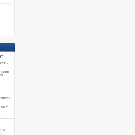
rf
swert ·
m zum
nd –
 Indoor
600 m
ents ·
b