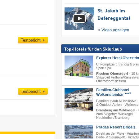
St. Jakob im
Defereggental
Video anzeigen
Testbericht
Top-Hotels für den Skiurlaub
Explorer Hotel Oberstdo
Unkompliziert, trendig & prei
Sport Spa
Fischen Oberstdorf
·
10 k
Skigebiet Fellhorn/​Kanzelwa
Oberstdorf/​Riezlern
Familien-Clubhotel
Testbericht
S
Wolkensteinbär ***
Familienurlaub All Inclusive ·
& Outdoor Action · Wellness
Bramberg am Wildkogel
·
zum Skigebiet Wildkogel –
Neukirchen/​Bramberg
Pradas Resort Brigels
Direkt an der Piste · Apartm
Bade- & Saunawelt · Kidsclu