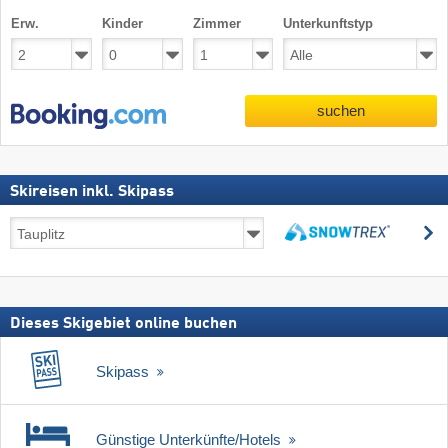
Erw.
Kinder
Zimmer
Unterkunftstyp
suchen
Skireisen inkl. Skipass
Skireisen
s
inkl.
suchen
Skipass
Dieses Skigebiet online buchen
Skipass
Günstige Unterkünfte/Hotels