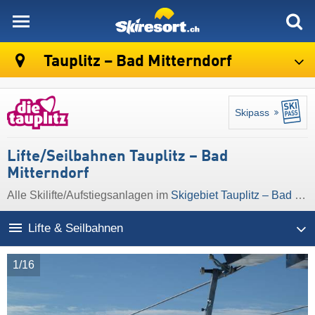
skiresort
Tauplitz – Bad Mitterndorf
Skipass
Lifte/Seilbahnen Tauplitz – Bad
Mitterndorf
Alle Skilifte/Aufstiegsanlagen im
Skigebiet Tauplitz – Bad Mitterndorf
Lifte & Seilbahnen
1/16