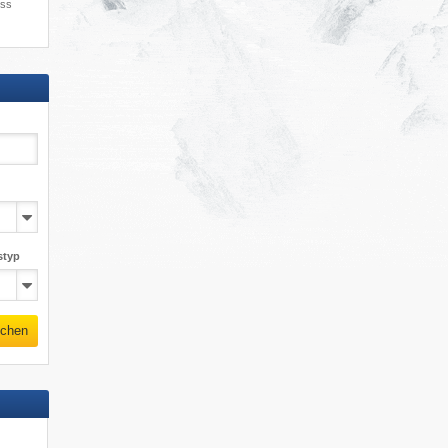
uss
styp
chen