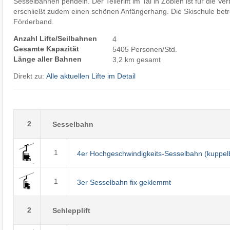
Sesselbahnen pendeln. Der Tellerlift im Tal in Zöblen ist für die Ve
erschließt zudem einen schönen Anfängerhang. Die Skischule betre
Förderband.
Anzahl Lifte/Seilbahnen
4
Gesamte Kapazität
5405 Personen/Std.
Länge aller Bahnen
3,2 km gesamt
Direkt zu:
Alle aktuellen Lifte im Detail
2
Sesselbahn
1
4er Hochgeschwindigkeits-Sesselbahn (kuppel
1
3er Sesselbahn fix geklemmt
2
Schlepplift