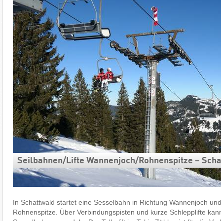
Seilbahnen/​Lifte Wannenjoch/​Rohnenspitze – Scha
In Schattwald startet eine Sesselbahn in Richtung Wannenjoch und
Rohnenspitze. Über Verbindungspisten und kurze Schlepplifte ka