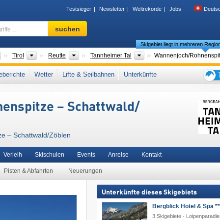
Testsieger
Newsletter
Weltrekorde
Jobs
Deuts
Skigebiet,
suchen
Region,
Skigebiet liegt in mehreren Regio
Begriffe
…
Länder
Bundesländer
Bezirke/Städte
Tourismusregionen
Tirol
Reutte
Tannheimer Tal
Wannenjoch/​Rohnenspit
lgäuer Alpen
,
Snow Card Tirol
,
Tiroler Alpen
,
Nördliche Ostalpen
,
Westösterreich
,
berichte
Wetter
Lifte & Seilbahnen
Unterkünfte
steuropa
,
Mitteleuropa
,
Europäische Union
Tipps
für
enspitze – Schattwald/​
den
Skiur
e – Schattwald/​Zöblen
Verleih
Skischulen
Events
Anreise
Kontakt
Pisten & Abfahrten
Neuerungen
Unterkünfte dieses Skigebiets
Bergblick Hotel & Spa **
3 Skigebiete · Loipenparadie