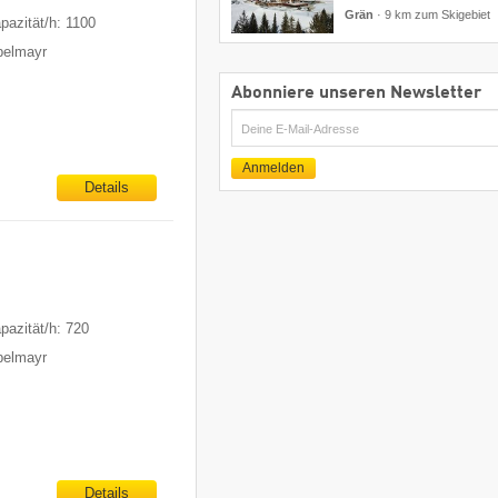
Grän
·
9 km zum Skigebiet
pazität/h: 1100
ppelmayr
Abonniere unseren Newsletter
E-
Mail
Anmelden
Details
pazität/h: 720
ppelmayr
Details