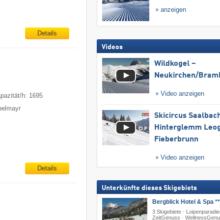
anzeigen
Details
Videos
Wildkogel –
Neukirchen/​Bram
Video anzeigen
pazität/h: 1695
ppelmayr
Skicircus Saalbac
Hinterglemm Leo
Fieberbrunn
Video anzeigen
Details
Unterkünfte dieses Skigebiets
Bergblick Hotel & Spa **
3 Skigebiete · Loipenparadie
ZeitGenuss · WellnessGen