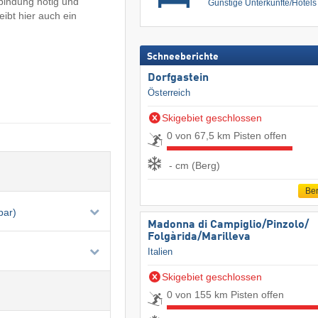
rbindung nötig und
Günstige Unterkünfte/Hotel
ibt hier auch ein
Schneeberichte
Dorfgastein
Österreich
Skigebiet geschlossen
0 von 67,5 km Pisten offen
- cm (Berg)
Ber
bar)
Madonna di Campiglio/​Pinzolo/​
Folgàrida/​Marilleva
Italien
Skigebiet geschlossen
0 von 155 km Pisten offen