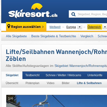
skiresort
Kontinente
Region auswählen
Weltweit
Europa
Österreich
Dieses Skigebiet liegt auch in:
Außerfern
,
Al
Alle Skigebiete
Beste Skigebiete & Testberichte
Vergleich
Schnee
Österreichische Alpen
,
Ostalpen
,
Alpen
,
We
Lifte/Seilbahnen Wannenjoch/​Rohn
Zöblen
Alle Skilifte/Aufstiegsanlagen im
Skigebiet Wannenjoch/​Rohnenspitz
Skigebiet
Testbericht
Schnee / Wetter / Webcams
Unterkünfte
Übersicht
Pistenplan
Video
Bilder
Lifte & Seilbahnen
1/4