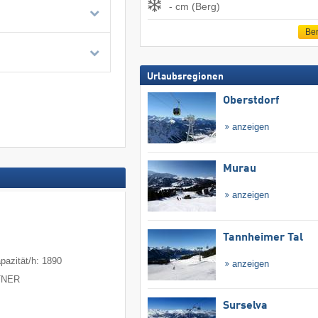
- cm (Berg)
Ber
Urlaubsregionen
Oberstdorf
anzeigen
Murau
anzeigen
Tannheimer Tal
pazität/h: 1890
anzeigen
ITNER
Surselva