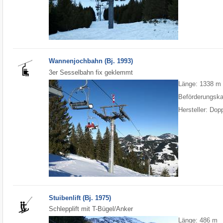
Wannenjochbahn (Bj. 1993)
3er Sesselbahn fix geklemmt
Länge: 1338 m
Beförderungska
Hersteller: Do
Stuibenlift (Bj. 1975)
Schlepplift mit T-Bügel/Anker
Länge: 486 m