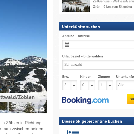
ZeitGenuss · WellnessGen
Grän
·
9 km zum Skigebiet
Unterkünfte suchen
Anreise – Abreise
Urlaubsziel – bitte wählen
Erw.
Kinder
Zimmer
Unterkunft
ttwald/​Zöblen
su
Dieses Skigebiet online buchen
 in Zöblen in Richtung
nn man zwischen beiden