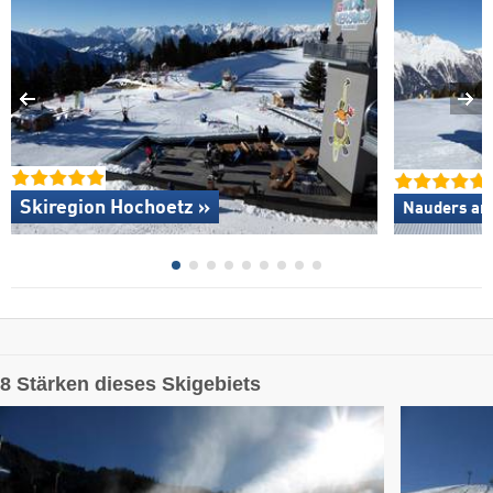
Skiregion Hochoetz »
Nauders am
8 Stärken dieses Skigebiets