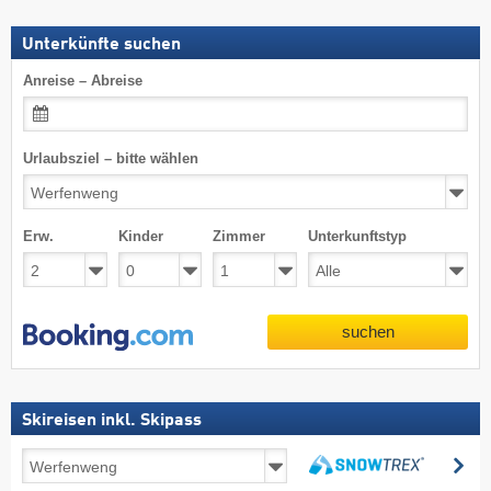
Unterkünfte suchen
Anreise – Abreise
Urlaubsziel – bitte wählen
Erw.
Kinder
Zimmer
Unterkunftstyp
suchen
Skireisen inkl. Skipass
Skireisen
su
inkl.
suchen