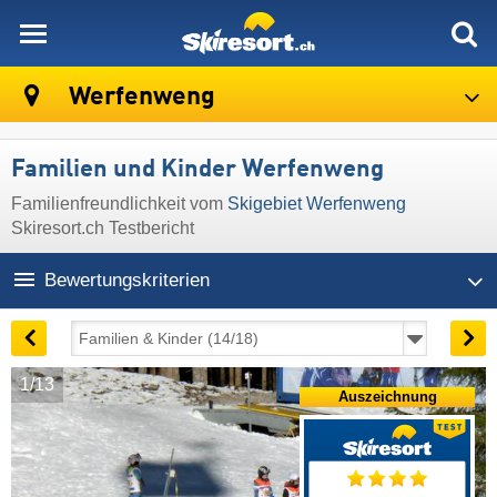
skiresort
Werfenweng
Familien und Kinder Werfenweng
Familienfreundlichkeit vom
Skigebiet Werfenweng
Skiresort.ch Testbericht
Bewertungskriterien
1/13
Auszeichnung