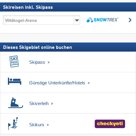
Skireisen inkl. Skipass
Skireisen
s
inkl.
suchen
Skipass
Dieses Skigebiet online buchen
Skipass
Günstige Unterkünfte/Hotels
Skiverleih
Skikurs