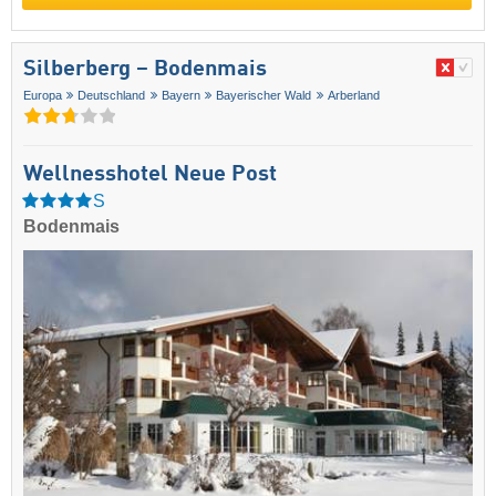
Silberberg – Bodenmais
Europa
Deutschland
Bayern
Bayerischer Wald
Arberland
Wellnesshotel Neue Post
S
Bodenmais