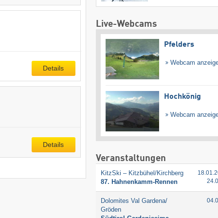
Live-Webcams
Pfelders
Webcam anzeig
Details
Hochkönig
Webcam anzeig
Details
Veranstaltungen
KitzSki – Kitzbühel/​Kirchberg
18.01.2
24.
87. Hahnenkamm-Rennen
Dolomites Val Gardena/​
04.
Gröden