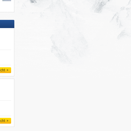
icht
icht