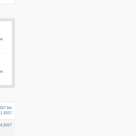
en
en
027 bis
01.2027
04.2027