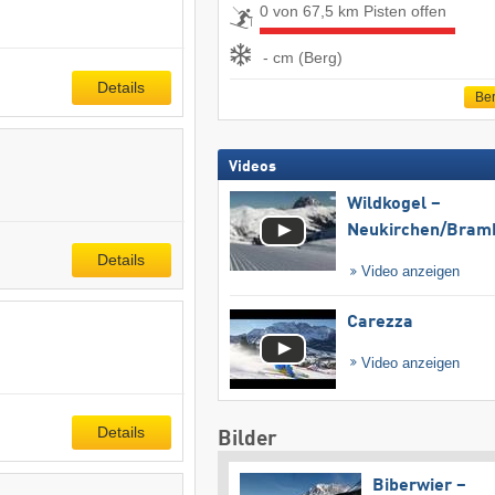
0 von 67,5 km Pisten offen
- cm (Berg)
Details
Ber
Videos
Wildkogel –
Neukirchen/​Bram
Details
Video anzeigen
Carezza
Video anzeigen
Details
Bilder
Biberwier –