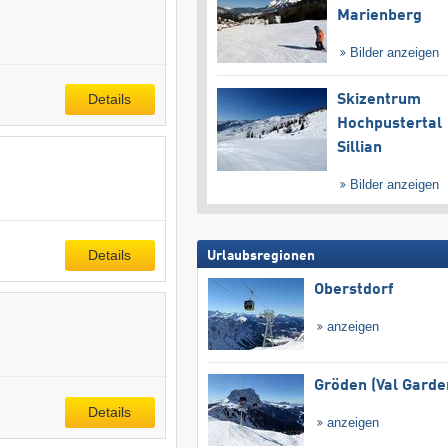
Marienberg
Bilder anzeigen
Details
Skizentrum
Hochpustertal
Sillian
Bilder anzeigen
Details
Urlaubsregionen
Oberstdorf
anzeigen
Gröden (Val Garde
Details
anzeigen