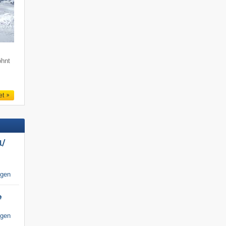
öhnt
et
/​
igen
e
igen