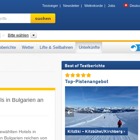
Testsieger
Newsletter
Weltrekorde
Jobs
Deuts
Skigebiet,
suchen
Region,
Begriffe
…
Länder
Gebirgszüge, Oblaste
Bitte wählen
berichte
Wetter
Lifte & Seilbahnen
Unterkünfte
Tipps
für
Best of Testberichte
den
Skiur
Top-Pistenangebot
ls in Bulgarien an
ewählten Hotels in
KitzSki – Kitzbühel/​Kirchberg
in Bulgarien reichen von