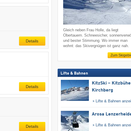
Gleich neben Frau Holle, da liegt
Obertauern. Schneesicher, sonnenverw
und bester Stimmung. Wo immer man
Details
wohnt: das Skivergnügen ist ganz nah.
Zum Skigebi
Lifte & Bahnen
KitzSki – Kitzbühel
Details
Kirchberg
Lifte & Bahnen anze
Arosa Lenzerheid
Lifte & Bahnen anze
Details