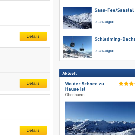
Saas-Fee/​Saastal
anzeigen
Details
Schladming-Dachs
anzeigen
Aktuell
Details
Wo der Schnee zu
Hause ist
Obertauern
Details