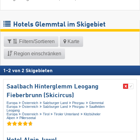
Hotels Glemmtal im Skigebiet
Filtern/Sortieren
Karte
Region einschränken
1
-
2
von
2
Skigebieten
Saalbach Hinterglemm Leogang
Fieberbrunn (Skicircus)
Europa
Österreich
Salzburger Land
Pinzgau
Glemmtal
Europa
Österreich
Salzburger Land
Pinzgau
Saalfelden
Leogang
Europa
Österreich
Tirol
Tiroler Unterland
Kitzbüheler
Alpen
Pillerseetal