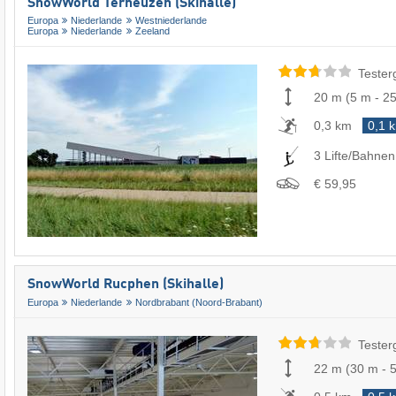
SnowWorld Terneuzen (Skihalle)
Europa
Niederlande
Westniederlande
Europa
Niederlande
Zeeland
Tester
20 m
(
5 m
-
2
0,3 km
0,1 
3 Lifte/Bahnen
€ 59,95
SnowWorld Rucphen (Skihalle)
Europa
Niederlande
Nordbrabant (Noord-Brabant)
Tester
22 m
(
30 m
-