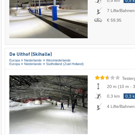
0,5 km
0,5 
7 Lifte/Bahnen
€ 59,95
De Uithof (Skihalle)
Europa
Niederlande
Westniederlande
Europa
Niederlande
Südholland (Zuid-Holland)
Tester
20 m
(
10 m
-
0,3 km
0,3 
4 Lifte/Bahnen