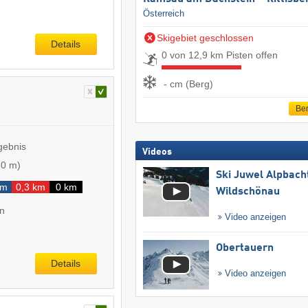
Österreich
Skigebiet geschlossen
Details
0 von 12,9 km Pisten offen
- cm (Berg)
Ber
gebnis
Videos
80 m
)
Ski Juwel Alpbach
km
0,3 km
0 km
Wildschönau
en
Video anzeigen
Obertauern
Details
Video anzeigen