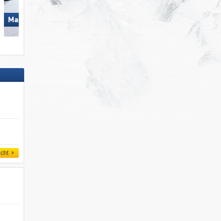
Skicircus Saalbach Hintergle
Mayrhofen (Mountopolis)
Leogang Fieberbrunn
icht