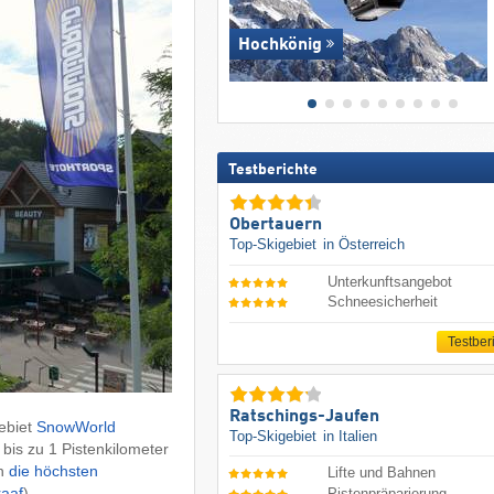
Hochkönig
Testberichte
Obertauern
Top-Skigebiet
in Österreich
Unterkunftsangebot
Schneesicherheit
Testber
Ratschings-Jaufen
ebiet
SnowWorld
Top-Skigebiet
in Italien
 bis zu 1 Pistenkilometer
en
die höchsten
Lifte und Bahnen
aaf
).
Pistenpräparierung