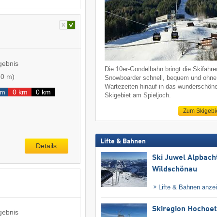
gebnis
Die 10er-Gondelbahn bringt die Skifahre
30 m
)
Snowboarder schnell, bequem und ohne
Wartezeiten hinauf in das wunderschön
km
0 km
0 km
Skigebiet am Spieljoch.
Zum Skigebi
Lifte & Bahnen
Details
Ski Juwel Alpbach
Wildschönau
Lifte & Bahnen anze
Skiregion Hochoe
gebnis