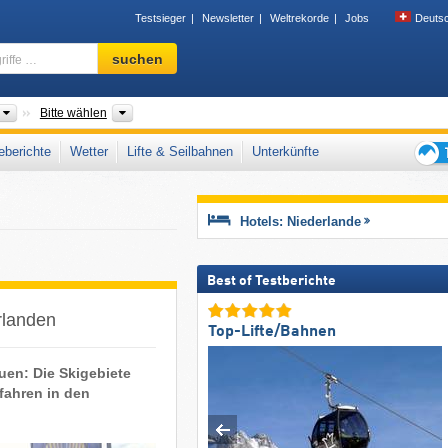
Testsieger
Newsletter
Weltrekorde
Jobs
Deuts
Skigebiet,
suchen
Region,
Begriffe
…
Länder
Provinzen, Landesteile
Bitte wählen
berichte
Wetter
Lifte & Seilbahnen
Unterkünfte
Tipps
für
den
Hotels: Niederlande
Skiur
Best of Testberichte
rlanden
Top-Lifte/Bahnen
uen: Die Skigebiete
fahren in den