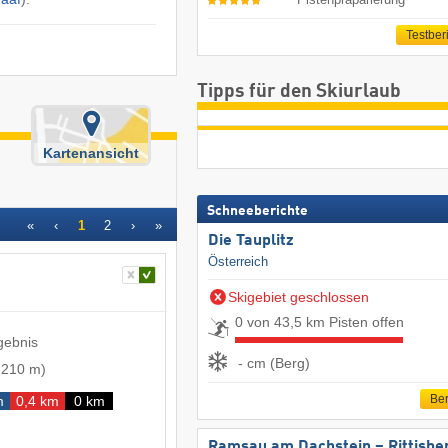
Testber
Tipps für den Skiurlaub
Kartenansicht
Schneeberichte
«
‹
1
2
›
»
Die Tauplitz
Österreich
Skigebiet geschlossen
0 von 43,5 km Pisten offen
gebnis
- cm (Berg)
-
210 m
)
Ber
m
0,4 km
0 km
Ramsau am Dachstein – Rittisbe