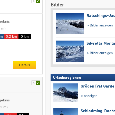
Bilder
Ratschings-Ja
gebnis
Bilder anzeigen
5 m
)
km
0,2 km
0 km
Silvretta Mont
Bilder anzeigen
Details
Urlaubsregionen
Gröden (Val Garde
anzeigen
gebnis
52 m
)
Schladming-Dachs