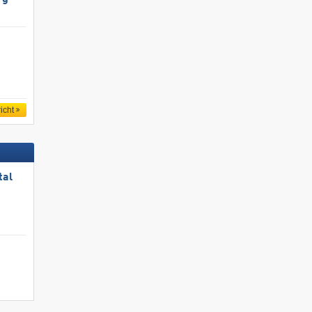
icht
tal