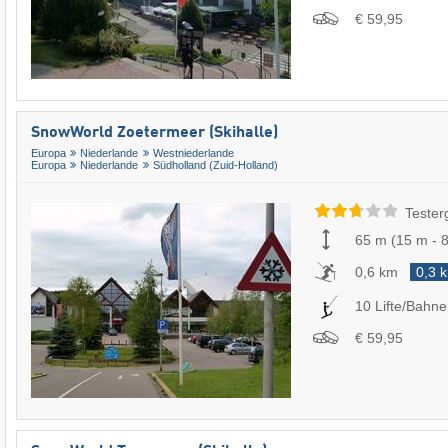
€ 59,95
SnowWorld Zoetermeer (Skihalle)
Europa
Niederlande
Westniederlande
Europa
Niederlande
Südholland (Zuid-Holland)
Tester
65 m
(
15 m
-
0,6 km
0,3 
10 Lifte/Bahn
€ 59,95