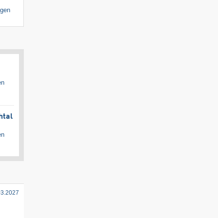
igen
en
htal
en
03.2027