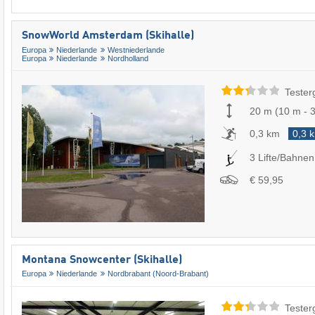
SnowWorld Amsterdam (Skihalle)
Europa
Niederlande
Westniederlande
Europa
Niederlande
Nordholland
Tester
20 m
(
10 m
-
0,3 km
0,3 
3 Lifte/Bahnen
€ 59,95
Montana Snowcenter (Skihalle)
Europa
Niederlande
Nordbrabant (Noord-Brabant)
Tester