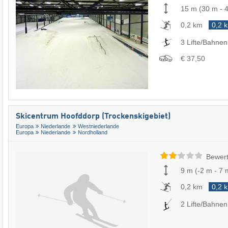
15 m
(
30 m
-
0,2 km
0,2 
3 Lifte/Bahnen
€ 37,50
Skicentrum Hoofddorp (Trockenskigebiet)
Europa
Niederlande
Westniederlande
Europa
Niederlande
Nordholland
Bewert
9 m
(
-2 m
-
7 
0,2 km
0,2 
2 Lifte/Bahnen