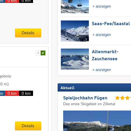
km
0 km
0 km
anzeigen
Saas-Fee/​Saastal
Details
anzeigen
Altenmarkt-
Zauchensee
anzeigen
gebnis
30 m
)
Aktuell
km
0 km
0 km
Spieljochbahn Fügen
Das erste Skigebiet im Zillertal
Details