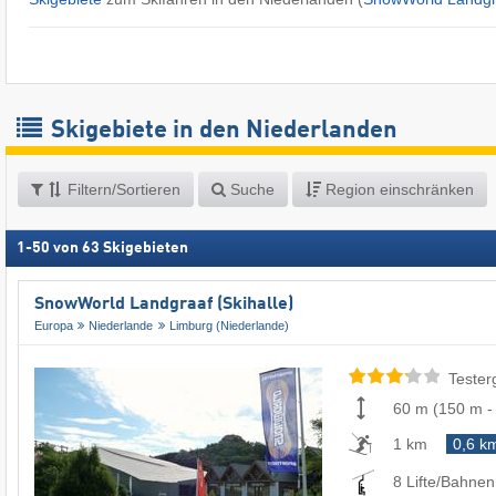
Skigebiete in den Niederlanden
Filtern/Sortieren
Suche
Region einschränken
1
-
50
von
63
Skigebieten
SnowWorld Landgraaf (Skihalle)
Europa
Niederlande
Limburg (Niederlande)
Tester
60 m
(
150 m
1 km
0,6 k
8 Lifte/Bahnen