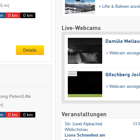
45 m
)
Lifte & Bahnen anze
km
0 km
0 km
Live-Webcams
Damüls Mellau
Details
Webcam anzeig
Gitschberg Joc
Webcam anzeig
ung Pisten/Lifte
m
)
Veranstaltungen
km
0 km
0 km
Ski Juwel Alpbachtal
13.
Wildschönau
Lions Schneefest am