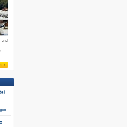
r und
e
et
tal
igen
tz