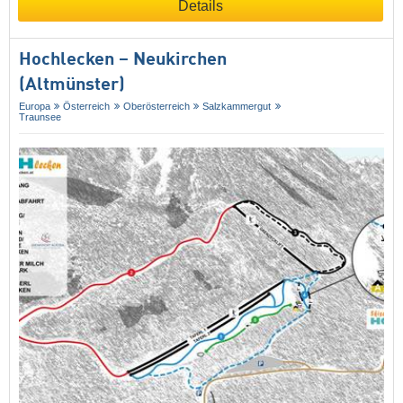
Details
Hochlecken – Neukirchen
(Altmünster)
Europa
Österreich
Oberösterreich
Salzkammergut
Traunsee