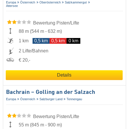
Europa
Österreich
Oberösterreich
Salzkammergut
Attersee
Bewertung Pisten/Lifte
88 m
(
544 m
-
632 m
)
1 km
0,5 km
0,5 km
0 km
2 Lifte/Bahnen
€ 20,-
Details
Bachrain – Golling an der Salzach
Europa
Österreich
Salzburger Land
Tennengau
Bewertung Pisten/Lifte
55 m
(
845 m
-
900 m
)