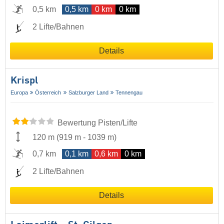
0,5 km
0,5 km
0 km
0 km
2 Lifte/Bahnen
Details
Krispl
Europa
Österreich
Salzburger Land
Tennengau
Bewertung Pisten/Lifte
120 m
(
919 m
-
1039 m
)
0,7 km
0,1 km
0,6 km
0 km
2 Lifte/Bahnen
Details