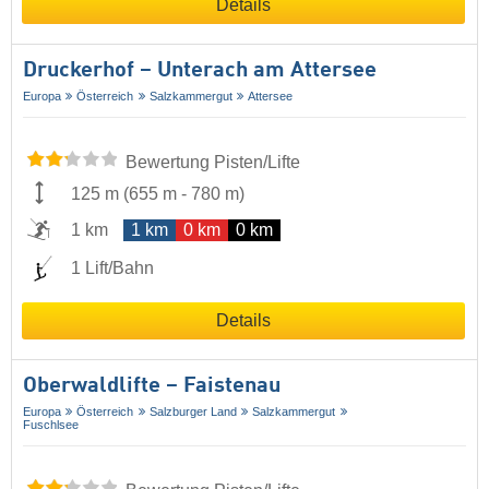
Details
Druckerhof – Unterach am Attersee
Europa
Österreich
Salzkammergut
Attersee
Bewertung Pisten/Lifte
125 m
(
655 m
-
780 m
)
1 km
1 km
0 km
0 km
1 Lift/Bahn
Details
Oberwaldlifte – Faistenau
Europa
Österreich
Salzburger Land
Salzkammergut
Fuschlsee