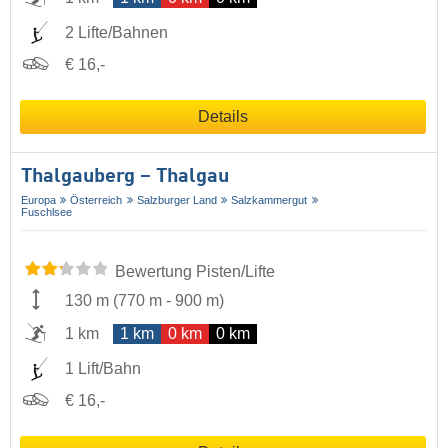
2 Lifte/Bahnen
€ 16,-
Details
Thalgauberg – Thalgau
Europa
Österreich
Salzburger Land
Salzkammergut
Fuschlsee
Bewertung Pisten/Lifte
130 m
(
770 m
-
900 m
)
1 km
1 km
0 km
0 km
1 Lift/Bahn
€ 16,-