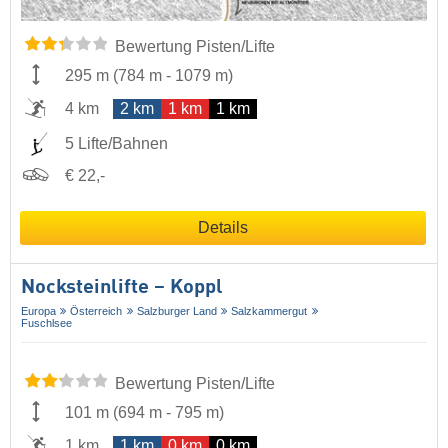
Bewertung Pisten/Lifte
295 m
(
784 m
-
1079 m
)
4 km
2 km
1 km
1 km
5 Lifte/Bahnen
€ 22,-
Details
Nocksteinlifte – Koppl
Europa
Österreich
Salzburger Land
Salzkammergut
Fuschlsee
Bewertung Pisten/Lifte
101 m
(
694 m
-
795 m
)
1 km
1 km
0 km
0 km