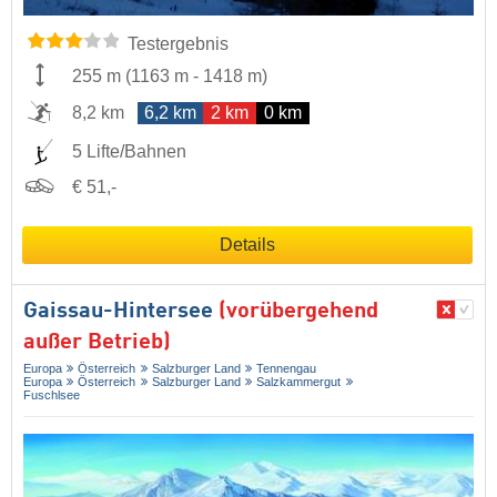
Testergebnis
255 m
(
1163 m
-
1418 m
)
8,2 km
6,2 km
2 km
0 km
5 Lifte/Bahnen
€ 51,-
Details
Gaissau-Hintersee
(vorübergehend
außer Betrieb)
Europa
Österreich
Salzburger Land
Tennengau
Europa
Österreich
Salzburger Land
Salzkammergut
Fuschlsee