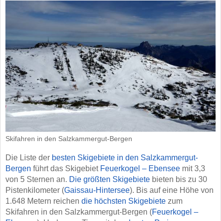
Skifahren in den Salzkammergut-Bergen
Die Liste der
besten Skigebiete in den Salzkammergut-
Bergen
führt das Skigebiet
Feuerkogel – Ebensee
mit 3,3
von 5 Sternen an.
Die größten Skigebiete
bieten bis zu 30
Pistenkilometer (
Gaissau-Hintersee
). Bis auf eine Höhe von
1.648 Metern reichen
die höchsten Skigebiete
zum
Skifahren in den Salzkammergut-Bergen (
Feuerkogel –