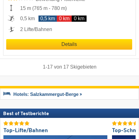
15 m
(
765 m
-
780 m
)
0,5 km
0,5 km
0 km
0 km
2 Lifte/Bahnen
Details
1
-
17
von
17
Skigebieten
Hotels: Salzkammergut-Berge
Best of Testberichte
Top-Lifte/Bahnen
Top-Schne