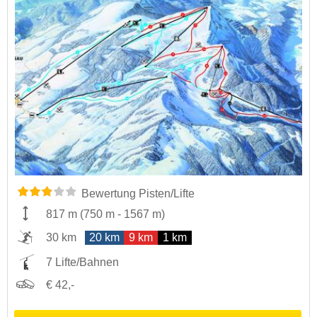
Bewertung Pisten/Lifte
817 m
(
750 m
-
1567 m
)
30 km
20 km
9 km
1 km
7 Lifte/Bahnen
€ 42,-