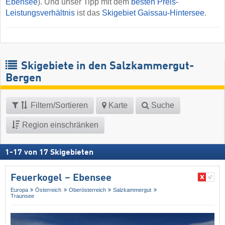
Ebensee
). Und unser Tipp mit dem
besten Preis-
Leistungsverhältnis
ist das
Skigebiet Gaissau-Hintersee
.
Skigebiete in den Salzkammergut-
Bergen
Filtern/Sortieren
Karte
Suche
Region einschränken
1
-
17
von
17
Skigebieten
Feuerkogel – Ebensee
Europa
Österreich
Oberösterreich
Salzkammergut
Traunsee