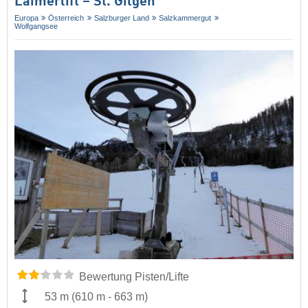
Laimerlift – St. Gilgen
Europa
Österreich
Salzburger Land
Salzkammergut
Wolfgangsee
Bewertung Pisten/Lifte
53 m
(
610 m
-
663 m
)