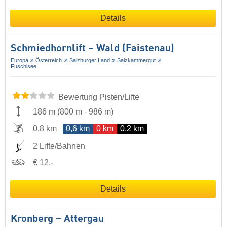
Details
Schmiedhornlift – Wald (Faistenau)
Europa
Österreich
Salzburger Land
Salzkammergut
Fuschlsee
Bewertung Pisten/Lifte
186 m
(
800 m
-
986 m
)
0,8 km
0,6 km
0 km
0,2 km
2 Lifte/Bahnen
€ 12,-
Details
Kronberg – Attergau