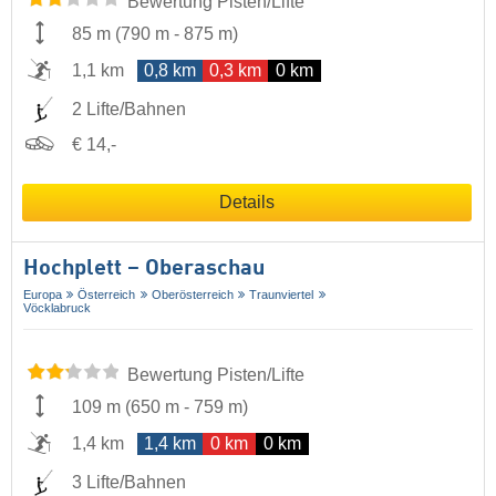
Bewertung Pisten/Lifte
85 m
(
790 m
-
875 m
)
1,1 km
0,8 km
0,3 km
0 km
2 Lifte/Bahnen
€ 14,-
Details
Hochplett – Oberaschau
Europa
Österreich
Oberösterreich
Traunviertel
Vöcklabruck
Bewertung Pisten/Lifte
109 m
(
650 m
-
759 m
)
1,4 km
1,4 km
0 km
0 km
3 Lifte/Bahnen