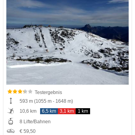
Testergebnis
593 m
(
1055 m
-
1648 m
)
10,6 km
6,5 km
3,1 km
1 km
8 Lifte/Bahnen
€ 59,50