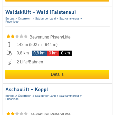
Waldskilift – Wald (Faistenau)
Europa
Österreich
Salzburger Land
Salzkammergut
Fuschlsee
Bewertung Pisten/Lifte
142 m
(
802 m
-
944 m
)
0,8 km
0,8 km
0 km
0 km
2 Lifte/Bahnen
Details
Aschaulift – Koppl
Europa
Österreich
Salzburger Land
Salzkammergut
Fuschlsee
Bewertung Pisten/Lifte