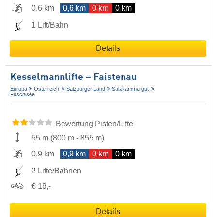
0,6 km
0,6 km
0 km
0 km
1 Lift/Bahn
Details
Kesselmannlifte – Faistenau
Europa
Österreich
Salzburger Land
Salzkammergut
Fuschlsee
Bewertung Pisten/Lifte
55 m
(
800 m
-
855 m
)
0,9 km
0,9 km
0 km
0 km
2 Lifte/Bahnen
€ 18,-
Details