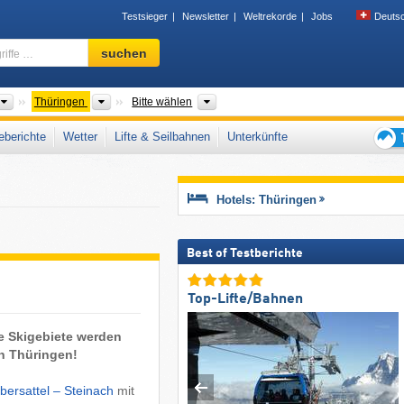
Testsieger
Newsletter
Weltrekorde
Jobs
Deuts
Skigebiet,
suchen
Region,
Begriffe
…
Länder
Bundesländer
Gebirgszüge, Landkreise/Kreisfreie 
Thüringen
Bitte wählen
berichte
Wetter
Lifte & Seilbahnen
Unterkünfte
Tipps
für
den
Hotels: Thüringen
Skiur
Best of Testberichte
Top-Lifte/Bahnen
ie Skigebiete werden
in Thüringen!
lbersattel – Steinach
mit