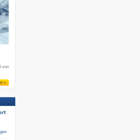
t
l von
et
ort
igen