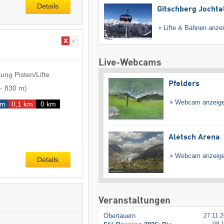
Details
Gitschberg Jochta
Lifte & Bahnen anze
Live-Webcams
ung Pisten/Lifte
Pfelders
-
830 m
)
Webcam anzeig
km
0,1 km
0 km
Aletsch Arena
Webcam anzeig
Details
Veranstaltungen
Obertauern
27.11.2