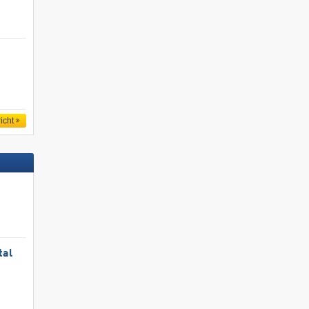
icht
tal