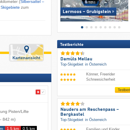
nkilometer (
Silbersattel –
 Skigebiete
zum
Lermoos – Grubigstein
Testberichte
Kartenansicht
Damüls Mellau
Top-Skigebiet
in Österreich
Könner, Freerider
Schneesicherheit
Testber
Nauders am Reschenpass –
ung Pisten/Lifte
Bergkastel
-
842 m
)
Top-Skigebiet
in Österreich
km
1,5 km
0,5 km
Familien und Kinder