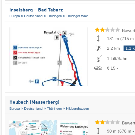
Inselsberg – Bad Tabarz
Europa
Deutschland
Thüringen
Thüringer Wald
Bewert
181 m
(
715 m
2,2 km
1,1 
1 Lift/Bahn
€ 15,-
Heubach (Masserberg)
Europa
Deutschland
Thüringen
Hildburghausen
Bewert
90 m
(
678 m