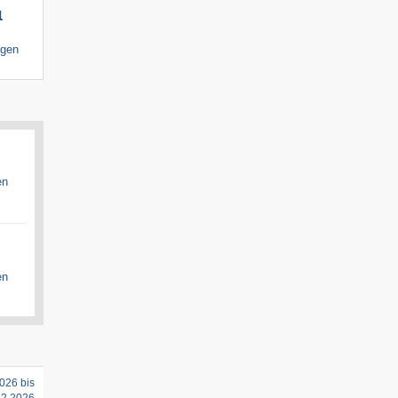
l
igen
en
en
026 bis