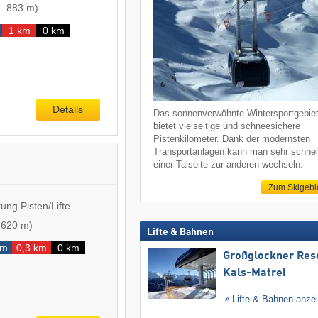
-
883 m
)
1 km
0 km
Details
Das sonnenverwöhnte Wintersportgebie
bietet vielseitige und schneesichere
Pistenkilometer. Dank der modernsten
Transportanlagen kann man sehr schnel
einer Talseite zur anderen wechseln.
Zum Skigebi
ung Pisten/Lifte
-
620 m
)
Lifte & Bahnen
km
0,3 km
0 km
Großglockner Res
Kals-Matrei
Lifte & Bahnen anze