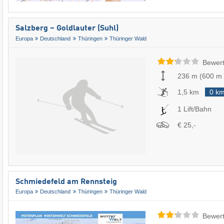
Salzberg – Goldlauter (Suhl)
Europa
Deutschland
Thüringen
Thüringer Wald
Bewert
236 m
(
600 m
1,5 km
0 k
1 Lift/Bahn
€ 25,-
Schmiedefeld am Rennsteig
Europa
Deutschland
Thüringen
Thüringer Wald
Bewert