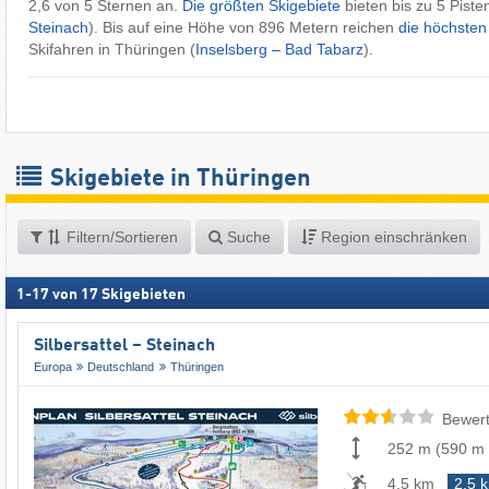
2,6 von 5 Sternen an.
Die größten Skigebiete
bieten bis zu 5 Piste
Steinach
). Bis auf eine Höhe von 896 Metern reichen
die höchsten
Skifahren in Thüringen (
Inselsberg – Bad Tabarz
).
Skigebiete in Thüringen
Filtern/Sortieren
Suche
Region einschränken
1
-
17
von
17
Skigebieten
Silbersattel – Steinach
Europa
Deutschland
Thüringen
Bewert
252 m
(
590 m
4,5 km
2,5 