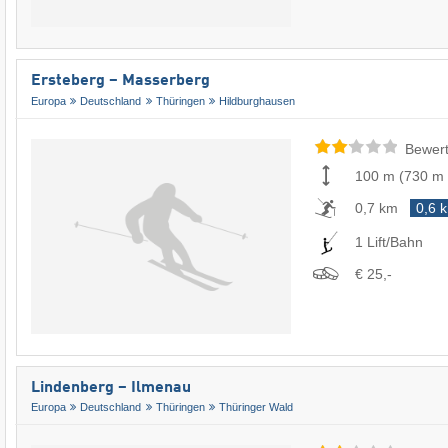
Ersteberg – Masserberg
Europa
Deutschland
Thüringen
Hildburghausen
Bewert
100 m
(
730 m
0,7 km
0,6 
1 Lift/Bahn
€ 25,-
Lindenberg – Ilmenau
Europa
Deutschland
Thüringen
Thüringer Wald