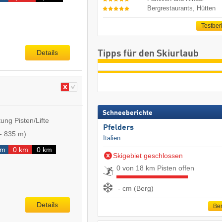
Bergrestaurants, Hütten
Testber
Details
Tipps für den Skiurlaub
Schneeberichte
ung Pisten/Lifte
Pfelders
-
835 m
)
Italien
km
0 km
0 km
Skigebiet geschlossen
0 von 18 km Pisten offen
- cm (Berg)
Details
Ber