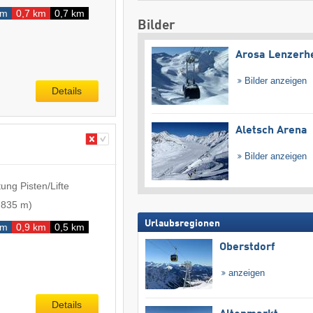
km
0,7 km
0,7 km
Bilder
Arosa Lenzerh
Bilder anzeigen
Details
Aletsch Arena
Bilder anzeigen
ung Pisten/Lifte
-
835 m
)
Urlaubsregionen
km
0,9 km
0,5 km
Oberstdorf
anzeigen
Details