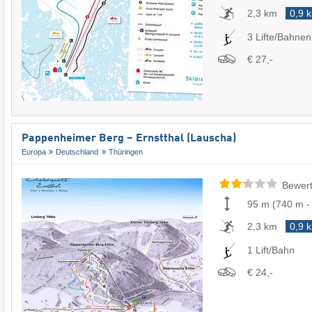
2,3 km
0,9 
3 Lifte/Bahnen
€ 27,-
Pappenheimer Berg – Ernstthal (Lauscha)
Europa
Deutschland
Thüringen
Bewert
95 m
(
740 m
2,3 km
0,9 
1 Lift/Bahn
€ 24,-