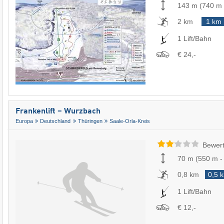
143 m
(
740 m
2 km
1 km
1 Lift/Bahn
€ 24,-
Frankenlift – Wurzbach
Europa
Deutschland
Thüringen
Saale-Orla-Kreis
Bewert
70 m
(
550 m
0,8 km
0,5 
1 Lift/Bahn
€ 12,-