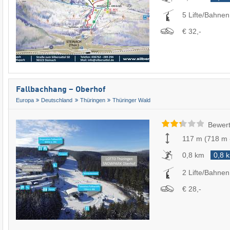
5 Lifte/Bahnen
€ 32,-
Fallbachhang – Oberhof
Europa
Deutschland
Thüringen
Thüringer Wald
Bewert
117 m
(
718 m
0,8 km
0,8 
2 Lifte/Bahnen
€ 28,-