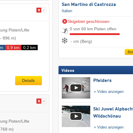
San Martino di Castrozza
Italien
Skigebiet geschlossen
0 von 60 km Pisten offen
ung Pisten/Lifte
-
896 m
)
- cm (Berg)
km
0,9 km
0,2 km
Ber
Videos
Details
Pfelders
Video anzeigen
Ski Juwel Alpbach
Wildschönau
ung Pisten/Lifte
Video anzeigen
-
768 m
)