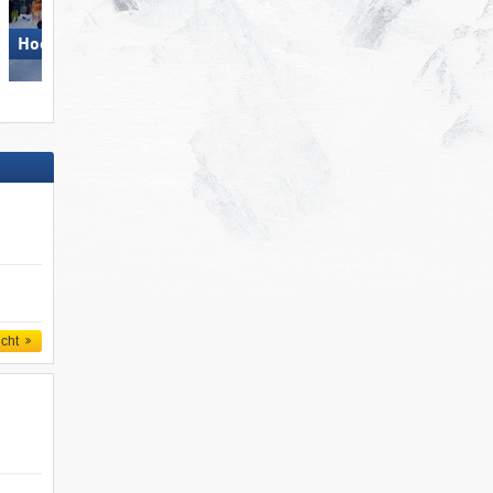
Hochficht
KitzSki – Kitzbühel/​Kirchberg
icht