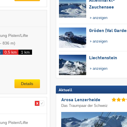
Altenmarkt-
Zauchensee
anzeigen
Gröden (Val Garde
ung Pisten/Lifte
anzeigen
-
836 m
)
m
0,5 km
1 km
Liechtenstein
anzeigen
Details
Aktuell
Arosa Lenzerheide
Das Traumpaar der Schweiz
ung Pisten/Lifte