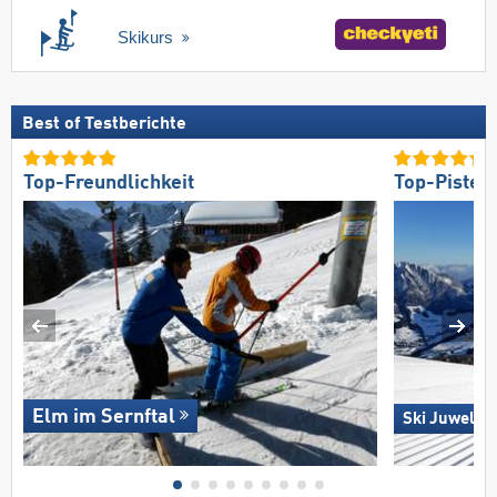
Skikurs
Best of Testberichte
Top-Freundlichkeit
Top-Pisten
Elm im Sernftal
Ski Juwel A