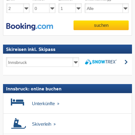
suchen
Skireisen inkl. Skipass
Skireisen
su
inkl.
suchen
Skipass
Innsbruck: online buchen
Unterkünfte
Skiverleih