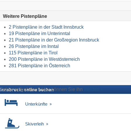
Weitere Pistenpläne
2 Pistenpläne in der Stadt Innsbruck
19 Pistenpläne im Unterinntal
21 Pistenpläne in der Großregion Innsbruck
26 Pistenpläne im Inntal
115 Pistenpläne in Tirol
200 Pistenpläne in Westösterreich
281 Pistenpläne in Österreich
Fehler aufgefallen? Hier können Sie ihn
melden
Innsbruck: online buchen
Unterkünfte
Skiverleih