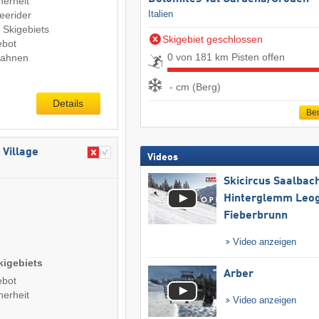
herheit
Italien
eerider
 Skigebiets
Skigebiet geschlossen
ebot
0 von 181 km Pisten offen
Bahnen
- cm (Berg)
Details
Ber
 Village
Videos
Skicircus Saalbac
Hinterglemm Leo
Fieberbrunn
Video anzeigen
kigebiets
Arber
ebot
herheit
Video anzeigen