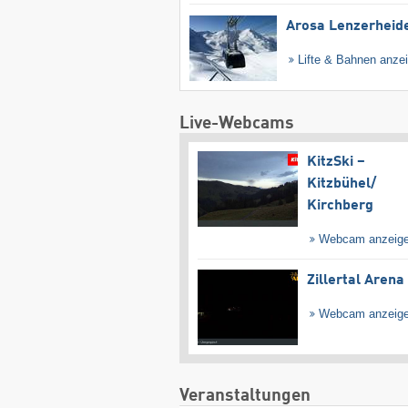
Arosa Lenzerheid
Lifte & Bahnen anze
Live-Webcams
KitzSki –
Kitzbühel/​
Kirchberg
Webcam anzeig
Zillertal Arena
Webcam anzeig
Veranstaltungen