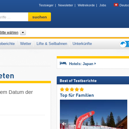
Testsieger
Newsletter
Weltrekorde
Jobs
Deuts
Skigebiet,
suchen
Region,
Begriffe
…
der
Inseln, Regionen, Präfekturen, Gebirgszug
Bitte wählen
berichte
Wetter
Lifte & Seilbahnen
Unterkünfte
Tipps
für
den
Hotels: Japan
Skiur
eten
Best of Testberichte
 dem Datum der
Top für Familien