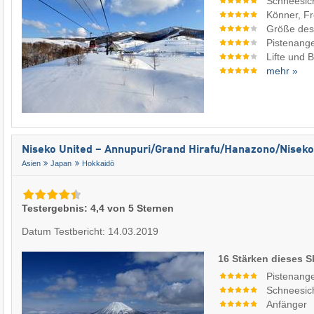
Schneesic
Könner, Fr
Größe des
Pistenang
Lifte und 
mehr »
Niseko United – Annupuri/​Grand Hirafu/​Hanazono/​Niseko
Asien
Japan
Hokkaidō
Testergebnis: 4,4 von 5 Sternen
Datum Testbericht: 14.03.2019
16 Stärken dieses S
Pistenang
Schneesic
Anfänger