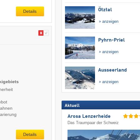
Ötztal
Details
anzeigen
Pyhrn-Priel
anzeigen
Ausseerland
kigebiets
anzeigen
herheit
ebot
Aktuell
Bahnen
arierung
Arosa Lenzerheide
Das Traumpaar der Schweiz
Details