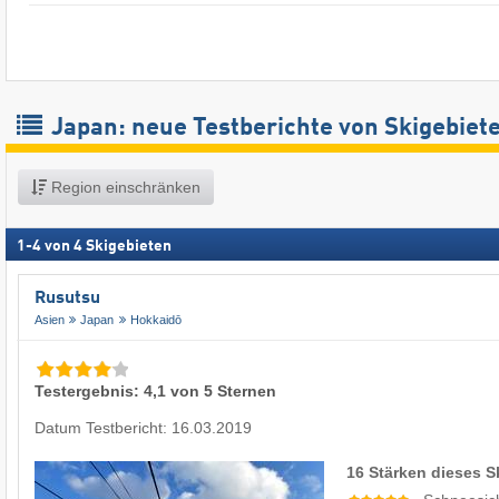
Japan: neue Testberichte von Skigebiet
Region einschränken
1
-
4
von
4
Skigebieten
Rusutsu
Asien
Japan
Hokkaidō
Testergebnis: 4,1 von 5 Sternen
Datum Testbericht: 16.03.2019
16 Stärken dieses S