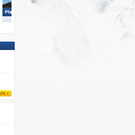
Pfelders
St. Jakob im Defereggental
icht