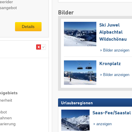
eerider
tsangebot
Bilder
Ski Juwel
Details
Alpbachtal
Wildschönau
Bilder anzeigen
Kronplatz
Bilder anzeigen
kigebiets
herheit
Urlaubsregionen
ebot
Saas-Fee/​Saastal
Bahnen
arierung
anzeigen