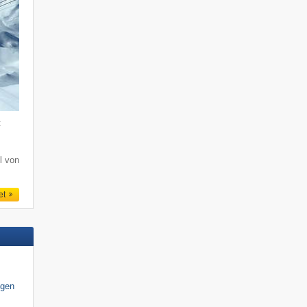
t
l von
et
igen