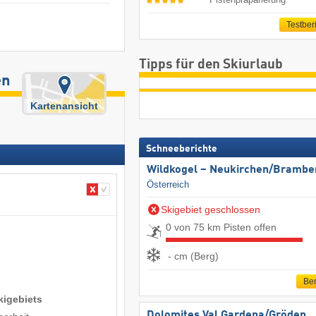
Testber
Tipps für den Skiurlaub
en
Kartenansicht
Schneeberichte
Wildkogel – Neukirchen/​Brambe
Österreich
Skigebiet geschlossen
0 von 75 km Pisten offen
- cm (Berg)
Ber
kigebiets
Dolomites Val Gardena/​Gröden